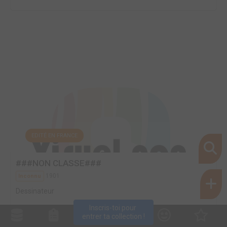
EDITÉ EN FRANCE
###NON CLASSE###
1901
Inconnu
Dessinateur
Inscris-toi pour 
entrer ta collection !