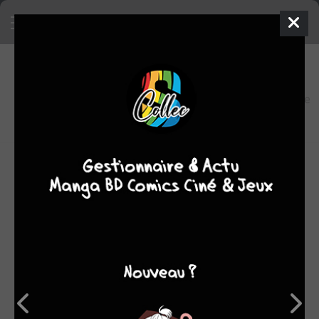
5
0
oeuvres
8,9
fans
moyenne
oeuvres
OEUVRES AUXQUELLES PHIL DAVIS A PARTICIPÉ
(5)