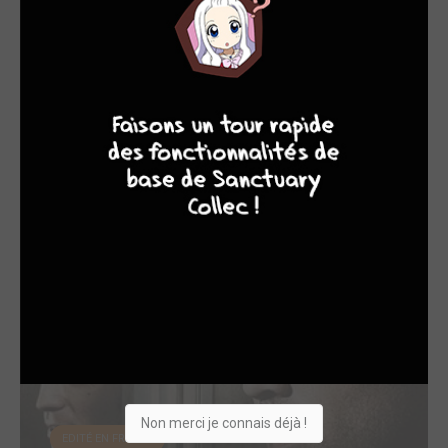
7
8
8
10
Mr. Holmes
2015
Film
Acteur
Non merci je connais déjà !
EDITÉ EN FRANCE