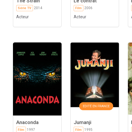
The Strain
Le contrat
2014
2006
Série TV
Film
Acteur
Acteur
EDITÉ EN FRANCE
Anaconda
Jumanji
1997
1995
Film
Film