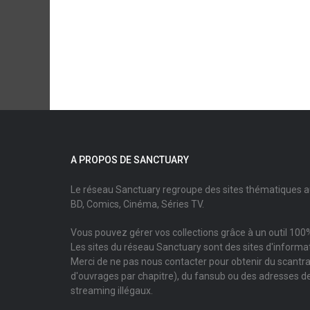
A PROPOS DE SANCTUARY
Le réseau Sanctuary regroupe des sites thématiques 
BD, Comics, Cinéma, Séries TV.
Vous pouvez gérer vos collections grâce à un outil 100%
Les sites du réseau Sanctuary sont des sites d'informati
Merci de ne pas nous contacter pour obtenir du scantr
d'ouvrages par chapitre), du fansub ou des adresses de
streaming illégaux.