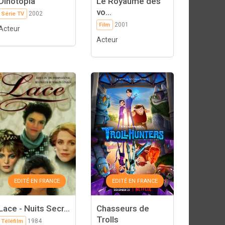
Dinotopia
Le Royaume des
vo...
2002
Série TV
2001
Film
Acteur
Acteur
EDITÉ EN FRANCE
EDITÉ EN FRANCE
Lace - Nuits Secr...
Chasseurs de
Trolls
1984
Téléfilm