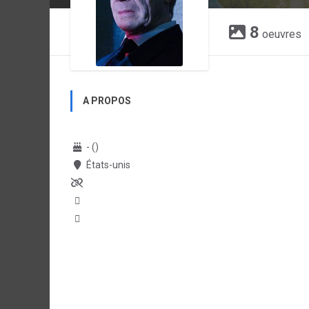
8
oeuvres
A PROPOS
- ()
États-unis