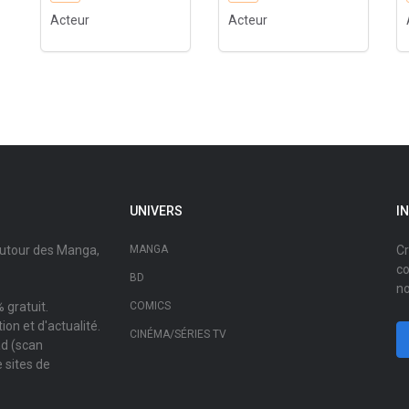
Acteur
Acteur
UNIVERS
I
autour des Manga,
MANGA
Cr
co
BD
no
 gratuit.
COMICS
on et d'actualité.
CINÉMA/SÉRIES TV
ad (scan
 sites de