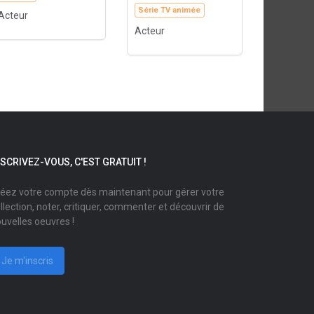
Série TV animée
Acteur
Acteur
NSCRIVEZ-VOUS, C'EST GRATUIT !
éez votre compte dès maintenant pour gérer votre
llection, noter, critiquer, commenter et découvrir de
uvelles oeuvres !
Je m'inscris