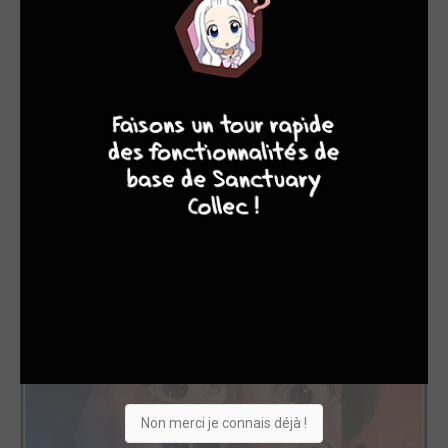
4
7
8
7
Natty Gann
1985
Film
Acteur
Non merci je connais déjà !