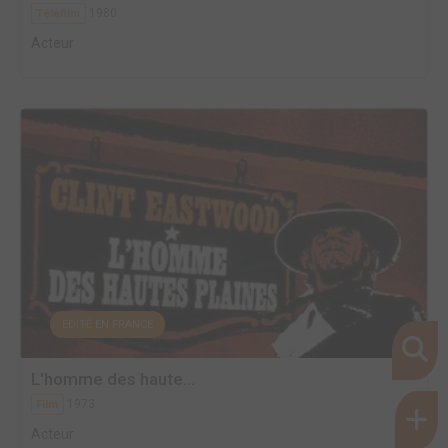
1980
Téléfilm
Acteur
EDITÉ EN FRANCE
L'homme des haute...
1973
Film
Acteur