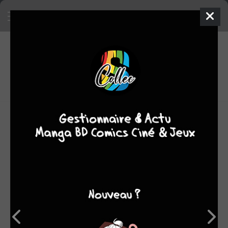
4
0
oeuvres
8,17
fans
moyenne oeuvres
OEUVRES AUXQUELLES VERNA BLOOM A
PARTICIPÉ
(4)