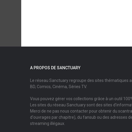
A PROPOS DE SANCTUARY
Le réseau Sanctuary regroupe des sites thématiques 
BD, Comics, Cinéma, Séries TV.
Vous pouvez gérer vos collections grâce à un outil 100%
Les sites du réseau Sanctuary sont des sites d'informati
Merci de ne pas nous contacter pour obtenir du scantr
d'ouvrages par chapitre), du fansub ou des adresses de
streaming illégaux.