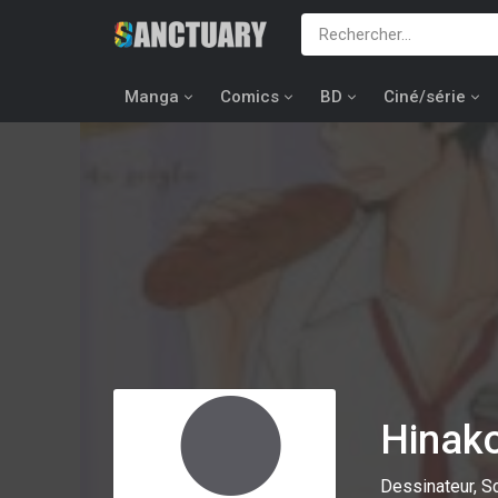
Manga
Comics
BD
Ciné/série
Hinak
Dessinateur, S