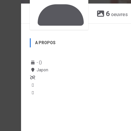
6
oeuvres
A PROPOS
- ()
Japon