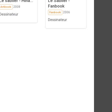
Le sablier - Hina...
Le Sablier -
Fanbook
2008
Artbook
2006
Fanbook
Dessinateur
Dessinateur