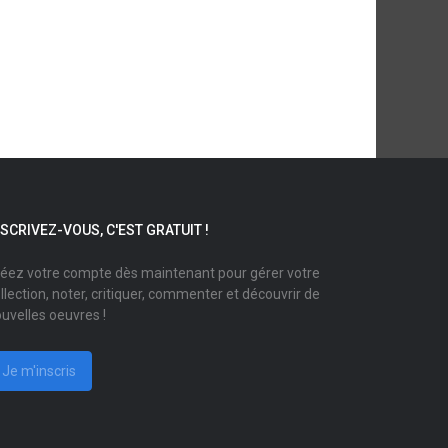
NSCRIVEZ-VOUS, C'EST GRATUIT !
éez votre compte dès maintenant pour gérer votre
llection, noter, critiquer, commenter et découvrir de
uvelles oeuvres !
Je m'inscris