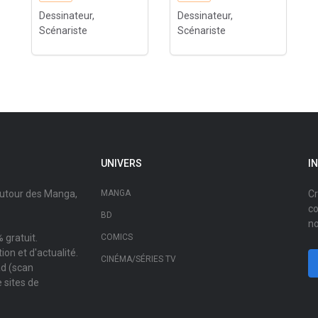
Dessinateur,
Dessinateur,
Scénariste
Scénariste
UNIVERS
I
autour des Manga,
MANGA
Cr
co
BD
no
 gratuit.
COMICS
on et d'actualité.
CINÉMA/SÉRIES TV
ad (scan
 sites de