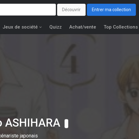
Découvrir
Entrer ma collection
Jeux de société
Quizz
Achat/vente
Top Collections
o ASHIHARA
cénariste japonais