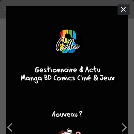
5
0
oeuvres
7,58
fans
moyenne oeuvres
Julien Maffre est né en 1981 à Castres. Après des études
aux Beaux-Arts de Perpignan, il rejoint, en 2006, l'atelier
Sanzot à Angoulême, où il apprend la bande dessinée aux
côtés de Jean-Luc Loyer, Cécile Chicault, Mazan, Jean-
Christophe Fournier, Cédric Fortier, Aude Soleilhac, et bien
d'autres. Il y fait aussi la rencontre de sa future scénariste
Isabelle Dethan, avec laquelle il collabore pour "Le
tombeau d'Alexandre" (trois tomes, Delcourt), une série
d'aventures, et de chasse au trésor, qui se passe au XIXe
siècle en Égypte. Toujours à Angoulême, Julien intègre
l'atelier du Marquis en 2010, où il réalise les deux