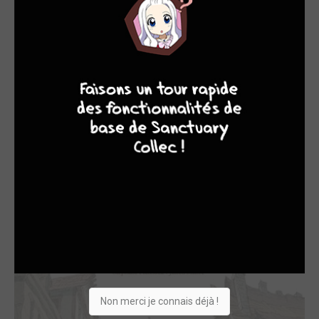
premiers tomes de "La banque" (Dargaud), avec Pierre
Boisserie et Philippe Guillaume au scénario. Parmi ses
influences graphiques, on peut citer Christian Rossi, Bruno
7
8
8
10
Maïorana, Denis Bodart, Claire Wendling, Hiroaki Samura,
Matthieu Bonhomme, Katsuhiro Ōtomo, Juanjo Guarnido ou
les grands auteurs classiques Jean Giraud, Hermann,
Jean-Claude Forest et bien, bien d'autres. Julien Maffre a
réalisé avec son frère, un nouveau projet, "Stern", un
western au ton résolument atypique, mettant en scène un
enquêteur malgré lui un peu particulier, un croque-mort,
chez Dargaud.
OEUVRES AUXQUELLES JULIEN MAFFRE A
PARTICIPÉ
(5)
Non merci je connais déjà !