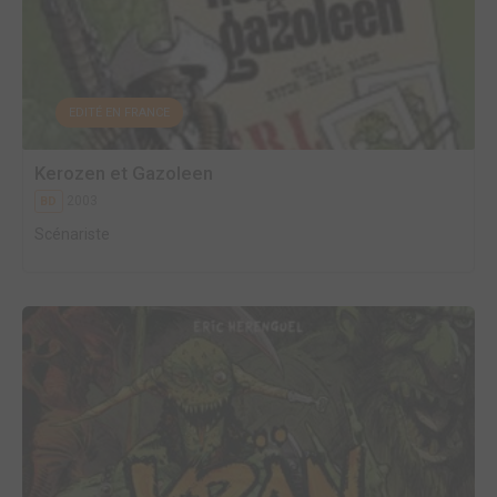
EDITÉ EN FRANCE
Kerozen et Gazoleen
2003
BD
Scénariste