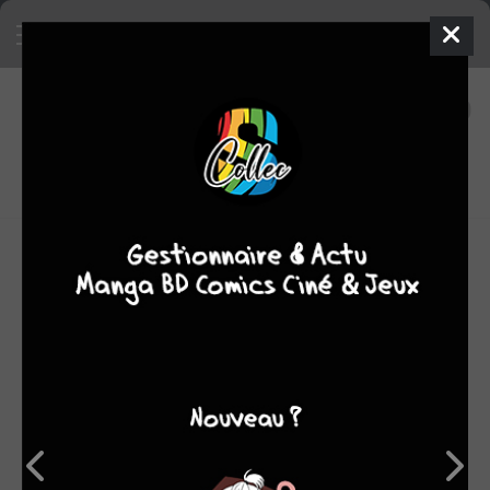
18
0
oeuvres
7,56
fans
moyenne oeuvres
Eric Hérenguel est né en 1966.
Autodidacte, il commence sa carrière en dessinant des
histoires courtes de J-P Croquet dans le journal "Tintin".
Quand celui-ci cesse de paraître, faute de projets BD, il se
consacre à la publicité et à l'illustration.
En avril 1991, ses premiers albums sortent chez Zenda
avec la série Carnivores, puis il succède à Vicomte sur
Balade au Bout du Monde dont il réalise quatre tomes
chez Glénat.