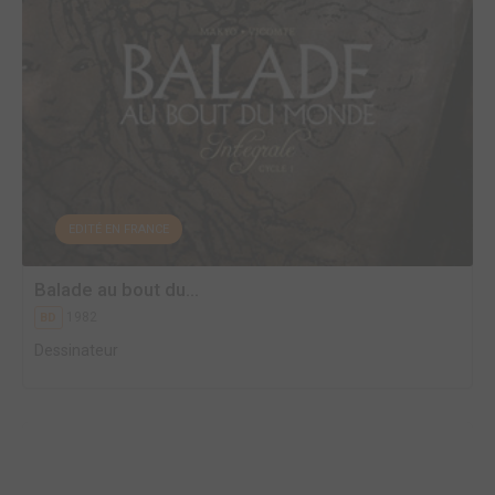
EDITÉ EN FRANCE
Balade au bout du...
1982
BD
Dessinateur