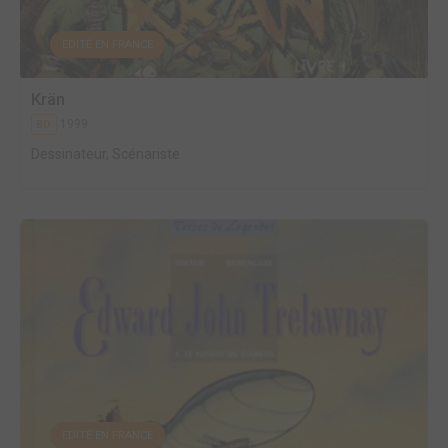
EDITÉ EN FRANCE
Krän
1999
BD
Dessinateur, Scénariste
EDITÉ EN FRANCE