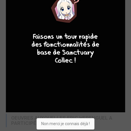
Il poursuit chez Delcourt avec une série steampunk du
nom d'Edward John Trelawnay, avant de se lancer dans
8
7
8
7
l'heroic fantasy parodique chez Vents d'Ouest avec la
série Krän dont il assure le scénario et le dessin, et qui
devient rapidement une série culte.
En 2005, il publie toujours chez Vents d'Ouest la première
partie d'un magnifique western, à mi-chemin entre
historique et fantastique : Lune d'Argent sur Providence,
qui fera l’unanimité auprès des critiques.
Courant 2008, il entame une collaboration avec Arleston
pour le dyptique Nuit Safran dans la collection des
Légendes de Troy .
OEUVRES AUXQUELLES ERIC HERENGUEL A
PARTICIPÉ
(18)
Non merci je connais déjà !