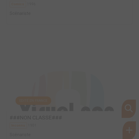
1996
Comics
Scénariste
EDITÉ EN FRANCE
###NON CLASSE###
1901
Inconnu
Scénariste