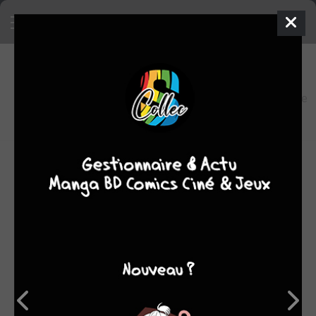
4
0
oeuvres
7,2
fans
moyenne
oeuvres
OEUVRES AUXQUELLES ALAN MC ELROY A
PARTICIPÉ
(4)