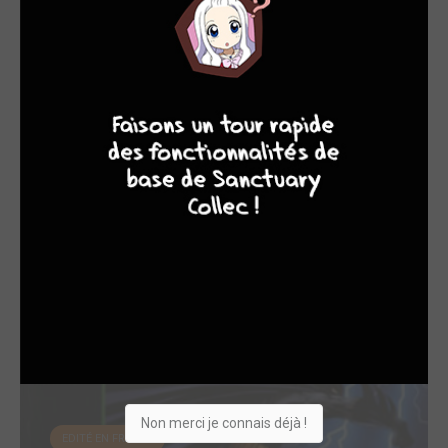
9
8
9
8
Spawn - Blood and...
1999
Comics
Scénariste
Non merci je connais déjà !
EDITÉ EN FRANCE