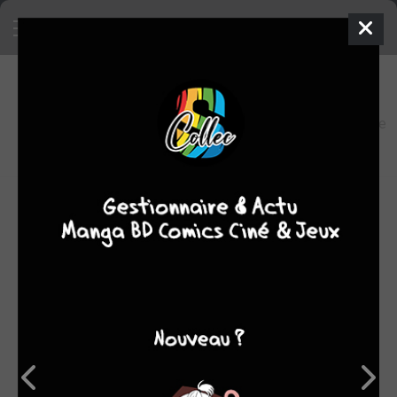
9
0
oeuvres
6,9
fans
moyenne
oeuvres
Joël Mouclier est né le 25 janvier 1967 à Bordeaux. Il vit
actuellement à La Rochelle. Titulaire d'un bac B, il fait une
année de pharmacie, puis un DUT de Génie Civil.
Rien ne semblait donc le prédestiner à la bande dessinée.
Il s'inscrit pourtant à L'Ecole des Beaux-Arts d'Angoulême,
son but premier et véritable.
Il en sort en juin 1990, après avoir collaboré à l'album
collectif Les Enfants du Nil, dont il a dessiné la couverture
ainsi que l'histoire intitulée Sardine.