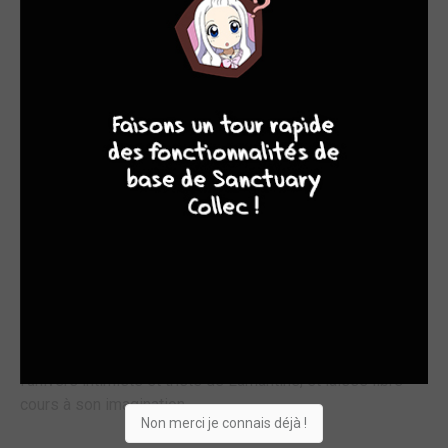
Parallèlement à ses études, Joël Mouclier réalise, en
8
9
8
9
1987, une Histoire de La Rochelle en noir et blanc, et cinq
planches, parues dans La Vie Ouvrière en 1989. Il travaille
également dans un studio de dessins animés à
Angoulême, sur la fabrication de décors.
Joël Mouclier sort en 1990, aux Éditions Delcourt, son
premier album scénarisé par Turf, Les Yeux Clos, premier
tome de la série Les Remparts d'Ecume. Une histoire
étonnante et originale, dans laquelle Joël Mouclier utilise
la couleur directe, mélangeant encres et gouaches sans
hésiter, allant même jusqu'à lacérer ses pages au cutter
pour créer un effet de pluie. Il plonge ainsi le lecteur dans
l'univers intimiste et triste de Lamantine, et laisse libre
cours à son imagination.
Non merci je connais déjà !