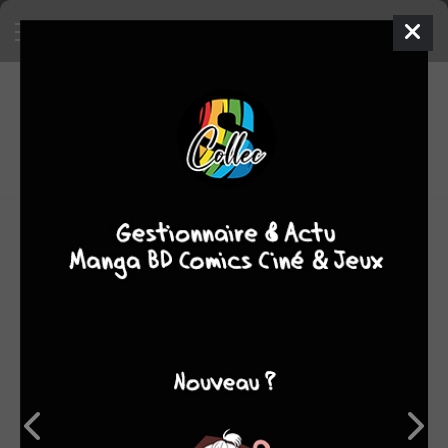
8
0
oeuvres
7,73
fans
moyenne oeuvres
Ciro Tota est né en Italie en octobre 1954.
Il suit un parcours scolaire classique jusqu'au baccalauréat
électronique, mais voue déjà une réelle passion à la bande
dessinée. Son adolescence est marquée par des auteurs
tels Buscema, Jack Kirby et Gil Kane.
À son arrivée en France, il utilise ses talents de
dessinateur (il est autodidacte) pour communiquer. La
bande dessinée va lui permettre de se faire une place.
Passionné mais pragmatique, Tota s'adresse alors à la