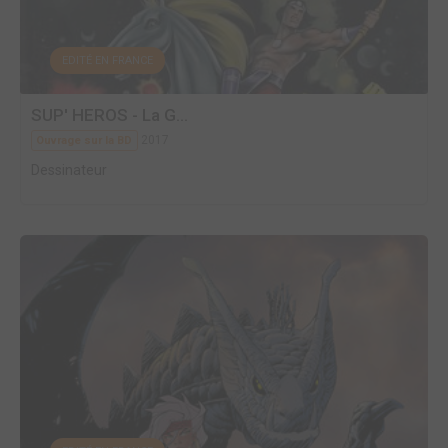
EDITÉ EN FRANCE
SUP' HEROS - La G...
2017
Ouvrage sur la BD
Dessinateur