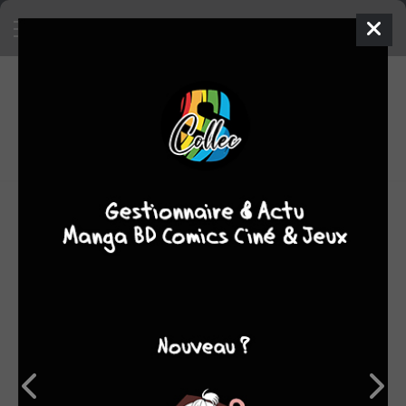
3
0
oeuvres
7,85
fans
moyenne oeuvres
Nicolas Malfin est né le 24 septembre 1971 à Dreux (28)
et habite dans l'Eure-et-Loir, à Abondant.
Il se passionne pour le dessin en apprenant à lire sur
Astérix à l'age de 6 ans. Dès lors il dessine tous les jours
et crée sa première bande dessinée à 10 ans.
Autodidacte, il apprend à dessiner grâce aux livres de ses
héros préférés : Tintin, Les Tuniques bleues, XIII,
Aquablue.Pendant ce temps, il continue ses études. Après
un an de classe préparatoire, il étudie la physique des
matériaux à l'université d'Orléans et décroche un DEA.