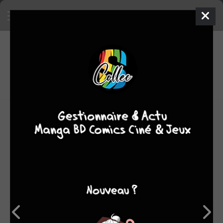
9
0
oeuvres
7,83
fans
moyenne oeuvres
OEUVRES AUXQUELLES YUJI SHIOZAKI A
PARTICIPÉ
(9)