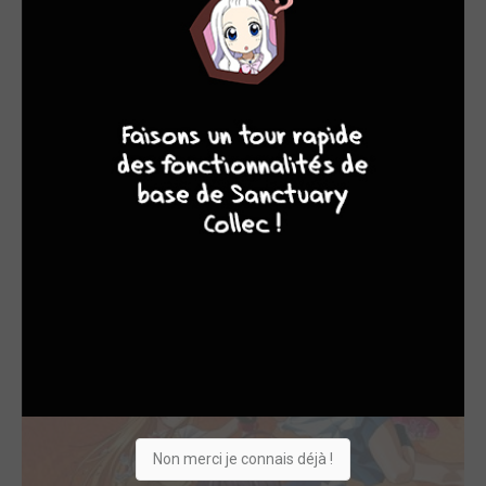
9
7
6
6
Ikkitousen - Geki...
2010
Manga
Scénariste
Non merci je connais déjà !