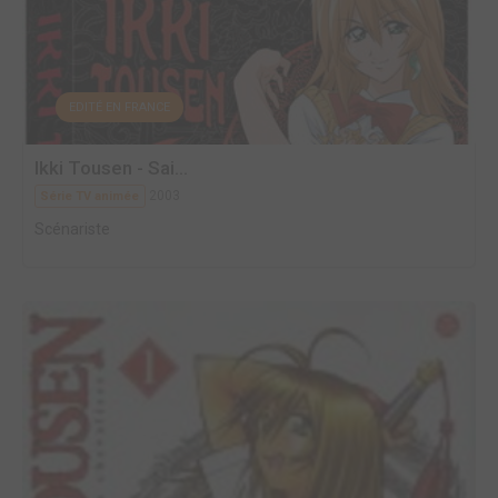
EDITÉ EN FRANCE
Ikki Tousen - Sai...
2003
Série TV animée
Scénariste