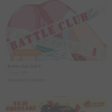
EDITÉ EN FRANCE
Battle Club 2nd S...
2008
Manga
Dessinateur, Scénariste