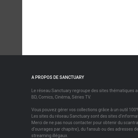
A PROPOS DE SANCTUARY
Le réseau Sanctuary regroupe des sites thématiques 
BD, Comics, Cinéma, Séries TV.
Vous pouvez gérer vos collections grâce à un outil 100%
Les sites du réseau Sanctuary sont des sites d'informati
Merci de ne pas nous contacter pour obtenir du scantr
d'ouvrages par chapitre), du fansub ou des adresses de
streaming illégaux.