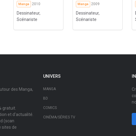
2010
2009
Manga
Manga
Dessinateur,
Dessinateur,
Scénariste
Scénariste
UNIVERS
I
autour des Manga,
MANGA
Cr
co
BD
no
 gratuit.
COMICS
on et d'actualité.
CINÉMA/SÉRIES TV
ad (scan
 sites de