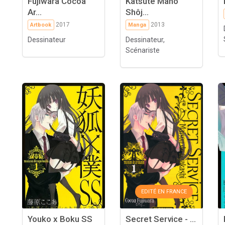
Fujiwara Cocoa
Katsute Mahô
Ar...
Shôj...
2017
2013
Artbook
Manga
Dessinateur
Dessinateur,
Scénariste
EDITÉ EN FRANCE
Youko x Boku SS
Secret Service - ...