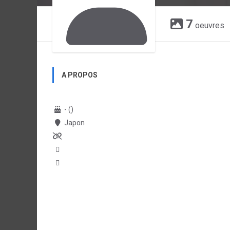
7
oeuvres
A PROPOS
- ()
Japon