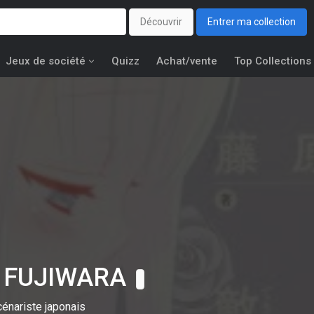
Découvrir
Entrer ma collection
Jeux de société
Quizz
Achat/vente
Top Collections
 FUJIWARA
cénariste japonais