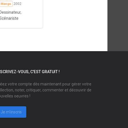
2002
Manga
Dessinateur,
Scénariste
NSCRIVEZ-VOUS, C'EST GRATUIT !
éez votre compte dès maintenant pour gérer votre
llection, noter, critiquer, commenter et découvrir de
uvelles oeuvres !
Je m'inscris