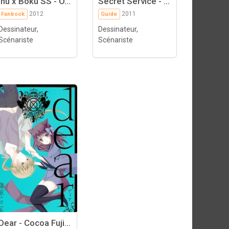
Inu x Boku SS - O...
Secret Service - ...
2012
2011
Fanbook
Guide
Dessinateur,
Dessinateur,
Scénariste
Scénariste
Dear - Cocoa Fuji...