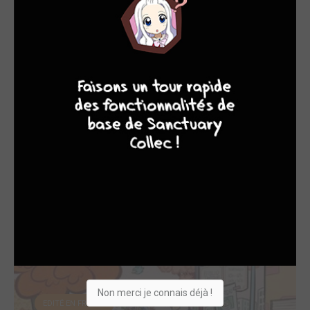
EDITÉ EN FRANCE
8
9
8
7
Alger-Retour
2022
BD
Dessinateur, Scénariste
Non merci je connais déjà !
EDITÉ EN FRANCE