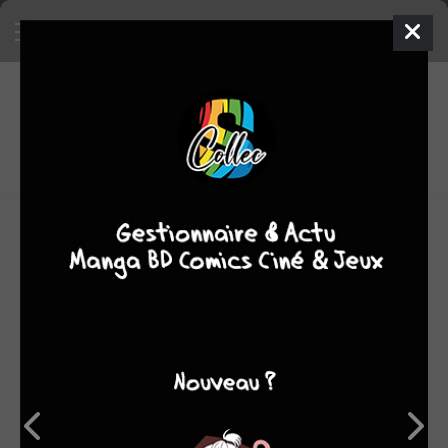
8
0
oeuvres
7,25
fans
moyenne oeuvres
OEUVRES AUXQUELLES FRED NEIDHARDT A
PARTICIPÉ
(8)