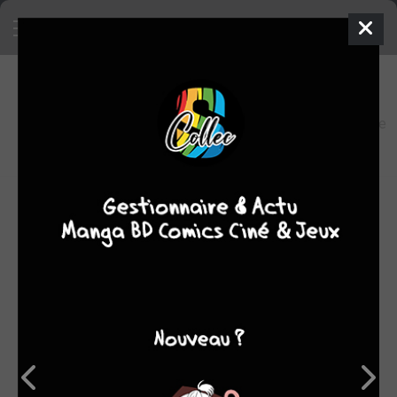
9
0
oeuvres
8,3
fans
moyenne
oeuvres
OEUVRES AUXQUELLES JEAN-CHRISTOPHE
MENU A PARTICIPÉ
(9)