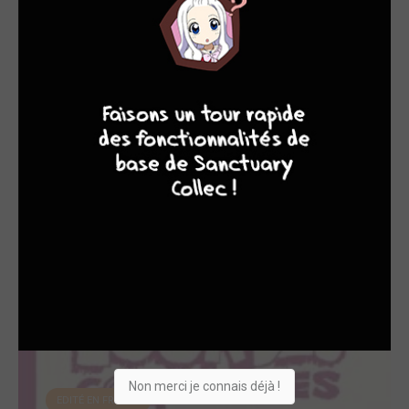
EDITÉ EN FRANCE
9
8
9
8
Couacs au mont Vé...
2021
BD
Dessinateur, Scénariste
Non merci je connais déjà !
EDITÉ EN FRANCE