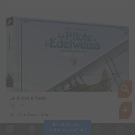
Le pilote à l'ede...
1999
BD
Coloriste, Dessinateur
Inscris-toi pour 
entrer ta collection !