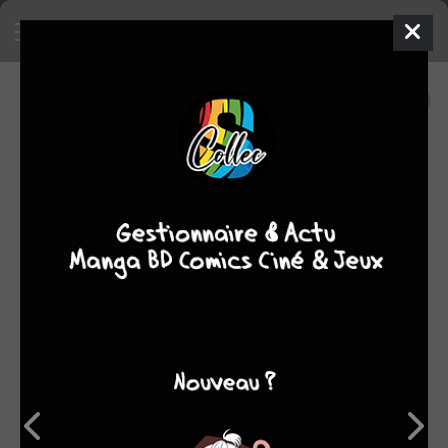
10
0
oeuvres
8,32
fans
moyenne oeuvres
Biographie éditions Paquet :
Ce jeune illustrateur, fils d’un colonel de l’armée de l’air,
pilote confirmé depuis ses 17 ans, sillonne la France aux
commandes de son propre avion.
Diplômé de l'École Estienne, il a déjà illustré des ouvrages
de référence en matière d’aviation, dont certains pour
l’armée de l’air.
Sa grande passion pour l’histoire et les techniques de