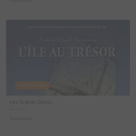
Dessinateur
EDITÉ EN FRANCE
Les Grands Classi...
2010
BD
Dessinateur