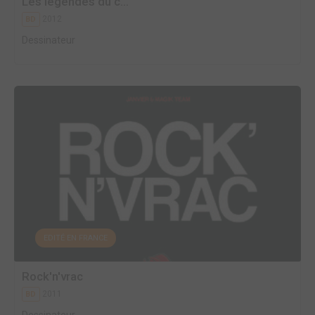
Les légendes du c...
2012
BD
Dessinateur
EDITÉ EN FRANCE
Rock'n'vrac
2011
BD