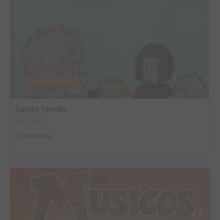
EDITÉ EN FRANCE
Sainte famille
2002
BD
Dessinateur