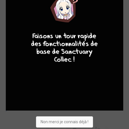
amis, Bikers, La Bande à Julien Clerc, chez Soleil.
En 1998 il crée Rob,Wed & C°, la série des enfants
9
8
7
6
rockers, d’abord autoéditée, puis publiée en albums chez
Bamboo. Le troisième tome À la bonne vautre ! a été
nommé pour le Prix du Meilleur Album, catégorie
Jeunesse, au festival d’Angoulême 2003.
En mai 2004, toujours chez Bamboo, sort sous un nouveau
titre Les Musicos, la suite des aventures de Rob, Wed et
leurs copains, scénarisés par Jenfèvre et Erroc. Les
Musicos sont traduits en chinois, en grec, en égyptien, en
turc…
OEUVRES AUXQUELLES MICHEL JANVIER A
PARTICIPÉ
(15)
Non merci je connais déjà !