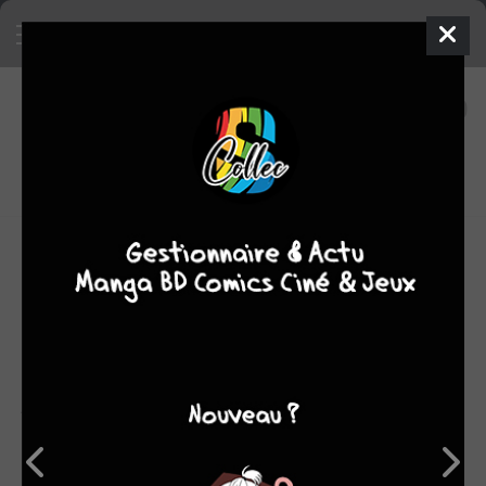
15
0
oeuvres
6,21
fans
moyenne oeuvres
Michel Janvier est né en 1954 à Meaux.
D’abord illustrateur au style réaliste pour Larousse,
Hachette ou Nathan, il pratique ensuite les reprises
(personnages Disney, Warner, MGM, Maya l’abeille).
Puis il collabore avec Morris, le créateur de Lucky Luke,
jusqu’en 1997 et, à partir de 1991, avec Albert Uderzo pour
le lettrage des albums d’Astérix.
Il participe aux albums collectifs Uderzo croqué par ses