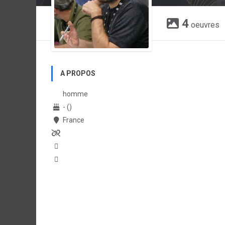
4
oeuvres
A PROPOS
homme
- ()
France