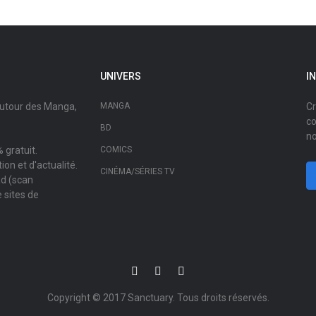
UNIVERS
I
autour des Manga,
MANGA
Cr
co
BD
no
 gratuit.
COMICS
on et d'actualité.
CINÉMA/SÉRIES TV
ad (scan
 sites de
Copyright © 2017
Sanctuary
. Tous droits réservés.