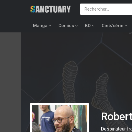
Manga
Comics
BD
Ciné/série
Rober
Dessinateur fr