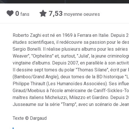
0
7,53
fans
moyenne oeuvres
Roberto Zaghi est né en 1969 à Ferrara en Italie. Depuis 20
études scientifiques, il redécouvre sa passion pour le des
Sergio Bonelli. Il réalise plusieurs albums pour les séries
Weaver", "Orphelins" et, surtout, "Julia", la jeune criminol
vingtaine d'albums. Depuis 2007, en parallèle à son activité
Il dessine sept tomes du polar "Thomas Silane", écrit par
(Bamboo/Grand Angle), deux tomes de la BD historique "Le
Philippe Thirault (Les Humanoïdes Associées). Ses influe
Giraud/Moebius à l'école américaine de Caniff-Sickles-To
maîtres italiens Micheluzzi, Milazzo et Giardino. Depuis 
Jusseaume sur la série "Tramp", avec un scénario de Jean
Texte © Dargaud