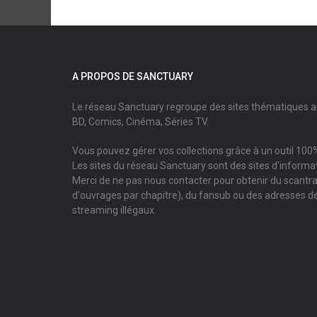
A PROPOS DE SANCTUARY
Le réseau Sanctuary regroupe des sites thématiques 
BD, Comics, Cinéma, Séries TV.
Vous pouvez gérer vos collections grâce à un outil 100%
Les sites du réseau Sanctuary sont des sites d'informati
Merci de ne pas nous contacter pour obtenir du scantr
d'ouvrages par chapitre), du fansub ou des adresses de
streaming illégaux.