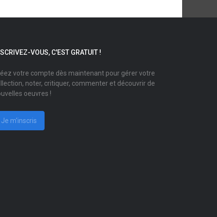
NSCRIVEZ-VOUS, C'EST GRATUIT !
éez votre compte dès maintenant pour gérer votre
llection, noter, critiquer, commenter et découvrir de
uvelles oeuvres !
Je m'inscris