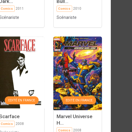
Dark...
Bull...
2011
2010
Comics
Comics
Scénariste
Scénariste
EDITÉ EN FRANCE
EDITÉ EN FRANCE
Scarface
Marvel Universe
H...
2008
Comics
2008
Comics