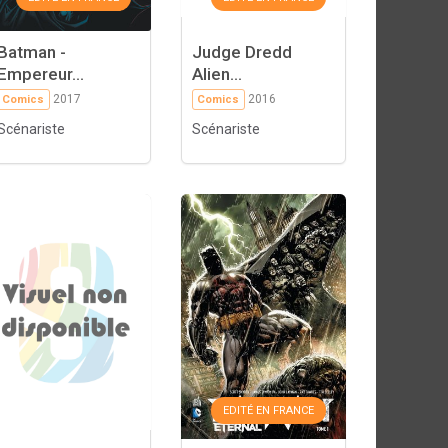
Batman -
Judge Dredd
Empereur...
Alien...
2017
2016
Comics
Comics
Scénariste
Scénariste
EDITÉ EN FRANCE