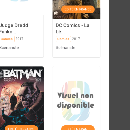
EDITÉ EN FRANCE
Judge Dredd
DC Comics - La
Funko...
Lé...
2017
2017
Comics
Comics
Scénariste
Scénariste
EDITÉ EN FRANCE
EDITÉ EN FRANCE