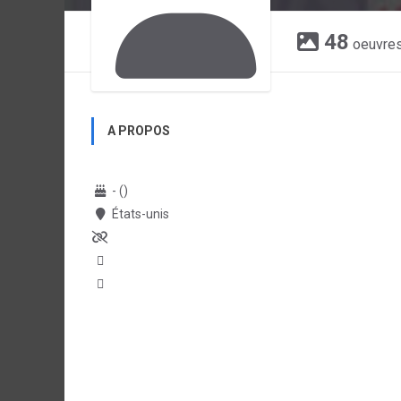
48
oeuvre
A PROPOS
- ()
États-unis