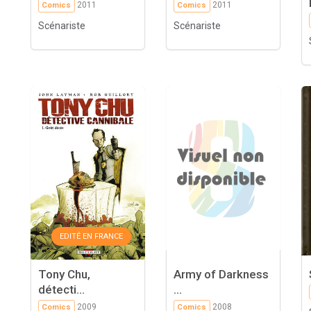
2011
2011
Comics
Comics
Scénariste
Scénariste
EDITÉ EN FRANCE
Tony Chu,
Army of Darkness
détecti...
...
2009
2008
Comics
Comics