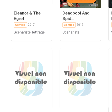
Eleanor & The
Deadpool And
Egret
Spid...
2017
2017
Comics
Comics
Scénariste, lettrage
Scénariste