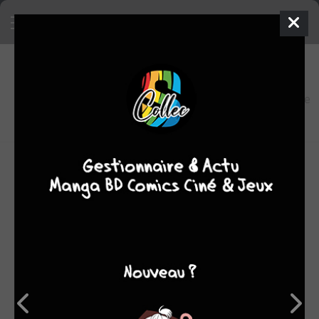
2
0
oeuvres
6,9
fans
moyenne
oeuvres
Biographie éditions Dargaud :
Scott Adams est né et a grandi à Windham, dans l'état de
New York. Depuis 1979, il habite et travaille en Californie.
Il est titulaire d'une licence en économie (Hartwick
College, Oneonta, NY) et d'un master à l'Université de
Californie à Berlkeley. Il possède également un diplôme
d'hypnotiseur.
Pendant ses huit années à Croker National Bank et ses