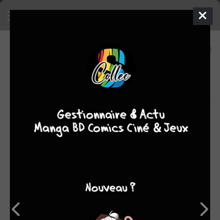
36
0
oeuvres
7,75
fans
moyenne oeuvres
OEUVRES AUXQUELLES STEFANO CASELLI A
PARTICIPÉ
(36)