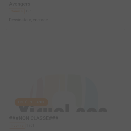
Avengers
1963
Comics
Dessinateur, encrage
EDITÉ EN FRANCE
###NON CLASSE###
1901
Inconnu