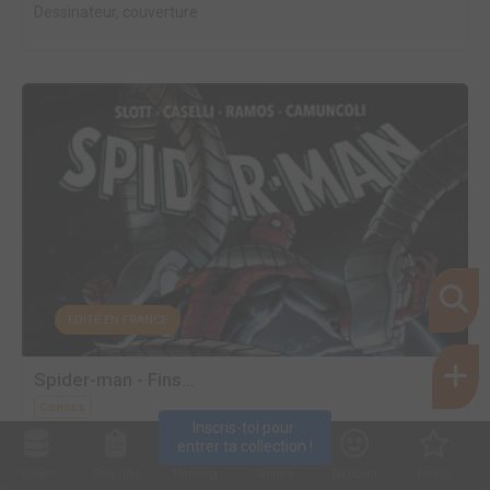
Dessinateur, couverture
EDITÉ EN FRANCE
Spider-man - Fins...
Comics
Inscris-toi pour 
Dessinateur
entrer ta collection !
Collec
Shop. list
Planning
Animes
Découvrir
Envies