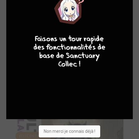
EDITÉ EN FRANCE
9
8
9
8
Avengers de Jonat...
2025
Comics
Dessinateur
Non merci je connais déjà !
EDITÉ EN FRANCE