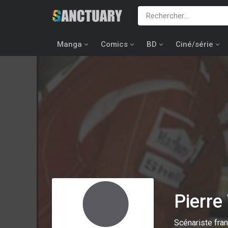
Manga
Comics
BD
Ciné/série
Pierr
Scénariste fra