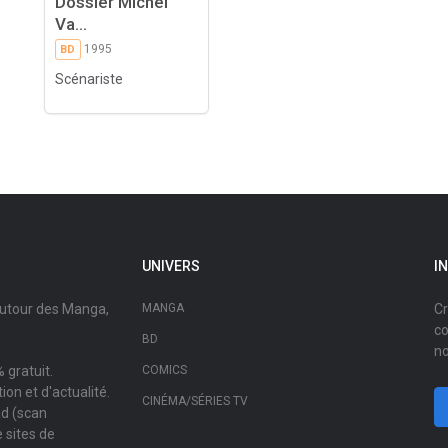
Dossier Michel
Va...
1995
BD
Scénariste
UNIVERS
I
autour des Manga,
MANGA
Cr
co
BD
no
 gratuit.
COMICS
on et d'actualité.
CINÉMA/SÉRIES TV
ad (scan
 sites de