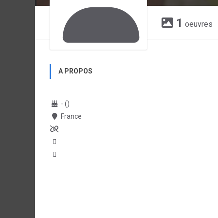
1
oeuvres
A PROPOS
- ()
France