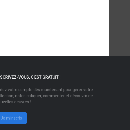
NSCRIVEZ-VOUS, C'EST GRATUIT !
éez votre compte dès maintenant pour gérer votre
llection, noter, critiquer, commenter et découvrir de
uvelles oeuvres !
Je m'inscris