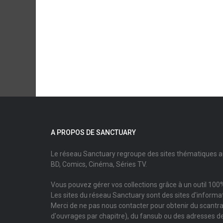
A PROPOS DE SANCTUARY
Le réseau Sanctuary regroupe des sites thématiques 
BD, Comics, Cinéma, Séries TV.
Vous pouvez gérer vos collections grâce à un outil 100%
Les sites du réseau Sanctuary sont des sites d'informati
Merci de ne pas nous contacter pour obtenir du scantr
d'ouvrages par chapitre), du fansub ou des adresses de