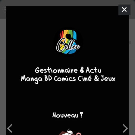
8
0
oeuvres
8,6
fans
moyenne
oeuvres
OEUVRES AUXQUELLES NATACHA BUSTOS A
PARTICIPÉ
(8)