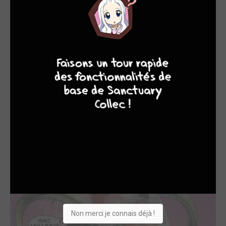
EDITÉ EN FRANCE
9
8
9
8
Marvel next gen -...
2022
Comics
Coloriste
Non merci je connais déjà !