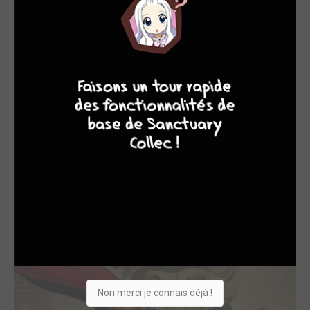
9
8
9
8
The Daring New Ad...
2016
Comics
Dessinateur
Non merci je connais déjà !