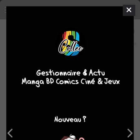
15
0
oeuvres
7,3
fans
moyenne
oeuvres
OEUVRES AUXQUELLES BOB OKSNER A
PARTICIPÉ
(15)