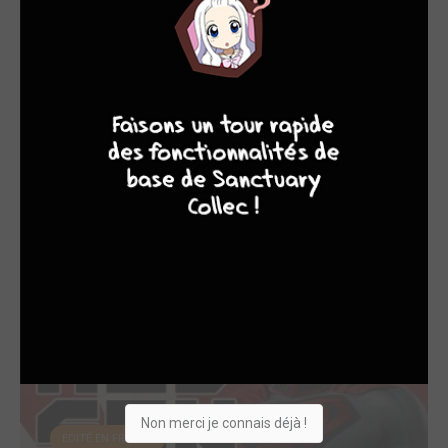
7
6
4
9
Batman : Soul of ...
2021
Film
Réalisateur
Non merci je connais déjà !
EDITÉ EN FRANCE