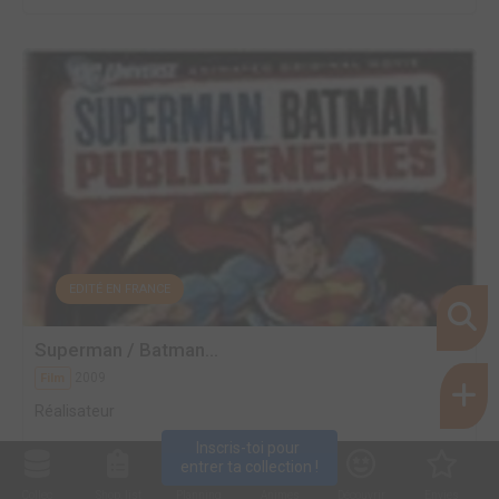
EDITÉ EN FRANCE
Superman / Batman...
2009
Film
Réalisateur
Inscris-toi pour 
entrer ta collection !
Collec
Shop. list
Planning
Animes
Découvrir
Envies