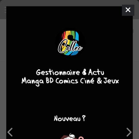
13
0
oeuvres
7,53
fans
moyenne oeuvres
OEUVRES AUXQUELLES SAM LIU A PARTICIPÉ
(13)