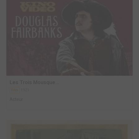
Les Trois Mousque...
1921
Film
Acteur