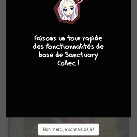
EDITÉ EN FRANCE
9
7
6
6
Coffret Douglas F...
2011
Produit spécial
Acteur
Non merci je connais déjà !