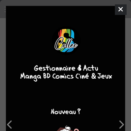
7
0
oeuvres
6
fans
moyenne
oeuvres
OEUVRES AUXQUELLES DOUGLAS FAIRBANKS A
PARTICIPÉ
(7)