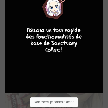
EDITÉ EN FRANCE
10
4
7
8
Marque-pages Mang...
2018
Produit dérivé
Auteur
Non merci je connais déjà !