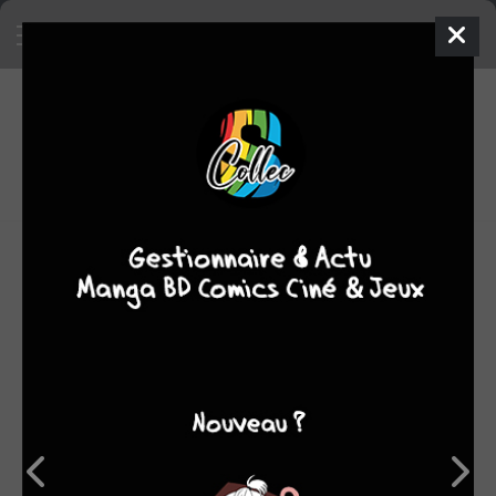
3
0
oeuvres
9,55
fans
moyenne oeuvres
OEUVRES AUXQUELLES YASUHISA HARA A
PARTICIPÉ
(3)