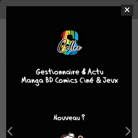
6
0
oeuvres
6
fans
moyenne
oeuvres
Biographie La Boîte à Bulles :
Dessinateur autodidacte, Jean-Christophe Morandeau(qui
réside à Fosses dans le 95) anime, durant des années, les
magazines ABC des jeux et Les enfants samusent pour
lesquels il imagine de multiples jeux et séries. A laise
dans les créations à destination du public jeunesse, il
collabora au magazine Pif Gadget, à travers la série
Bâtiment C, chronique humoristique et savoureuse dun
immeuble de banlieue.