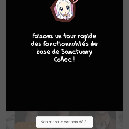
EDITÉ EN FRANCE
9
8
9
8
Decision to leave
2022
Film
Réalisateur
Non merci je connais déjà !
EDITÉ EN FRANCE