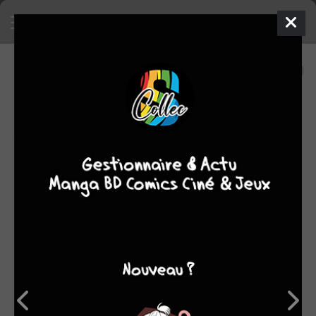
10
0
oeuvres
7,48
fans
moyenne oeuvres
OEUVRES AUXQUELLES CHAN-WOOK PARK A
PARTICIPÉ
(10)