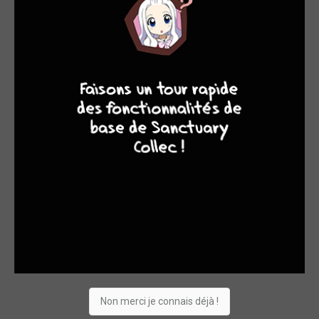
4
7
8
7
EDITÉ EN FRANCE
Dragon Ball Heroe...
2023
Manga
Dessinateur, Scénariste
Non merci je connais déjà !