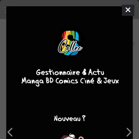
4
0
oeuvres
7,8
fans
moyenne
oeuvres
Nom : とよたろう
Il débute en tant qu'auteur de dōjinshi sous le
pseudonyme Toyble. En 2012, sa professionnalisation
s’accomplit en devenant dessinateur pour le V Jump, où il
abandonne son ancien pseudonyme pour signer Toyotarō.
Source
:
dragonball wikia
OEUVRES AUXQUELLES TOYOTARÔ A PARTICIPÉ
(4)