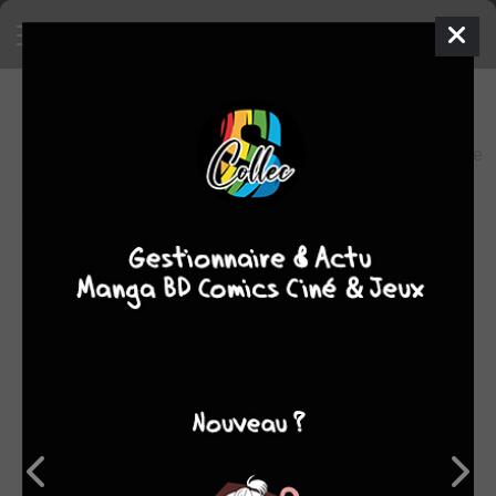
5
0
oeuvres
7,6
fans
moyenne
oeuvres
OEUVRES AUXQUELLES SHAWNA BENSON A
PARTICIPÉ
(5)