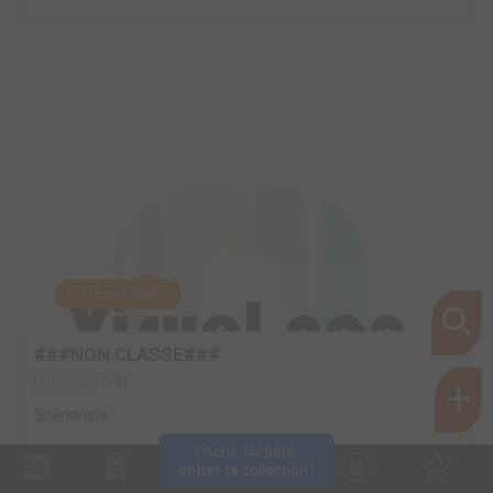
EDITÉ EN FRANCE
###NON CLASSE###
1901
Inconnu
Scénariste
Inscris-toi pour 
entrer ta collection !