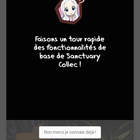
EDITÉ EN FRANCE
4
7
8
7
Birds of Prey - R...
2019
Comics
Scénariste
Non merci je connais déjà !
EDITÉ EN FRANCE