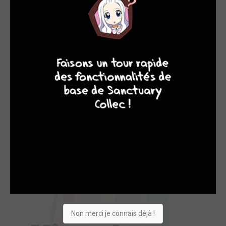
EDITÉ EN FRANCE
7
9
8
9
Terminator - Le J...
2017
Comics
Scénariste
Non merci je connais déjà !