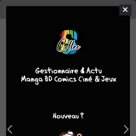
4
0
oeuvres
6,73
fans
moyenne oeuvres
OEUVRES AUXQUELLES RON FORTIER A
PARTICIPÉ
(4)