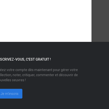
NSCRIVEZ-VOUS, C'EST GRATUIT !
éez votre compte dès maintenant pour gérer votre
llection, noter, critiquer, commenter et découvrir de
uvelles oeuvres !
Je m'inscris