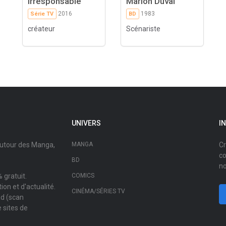
Irresponsable
Marion Duval
2016
1983
Série TV
BD
créateur
Scénariste
UNIVERS
I
autour des Manga,
MANGA
Cr
co
BD
no
 gratuit.
COMICS
on et d'actualité.
CINÉMA/SÉRIES TV
ad (scan
 sites de