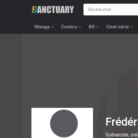
Manga
Comics
BD
Ciné/série
Frédé
Scénariste, cré