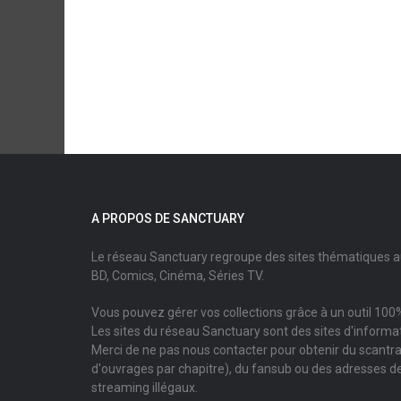
A PROPOS DE SANCTUARY
Le réseau Sanctuary regroupe des sites thématiques 
BD, Comics, Cinéma, Séries TV.
Vous pouvez gérer vos collections grâce à un outil 100%
Les sites du réseau Sanctuary sont des sites d'informati
Merci de ne pas nous contacter pour obtenir du scantr
d'ouvrages par chapitre), du fansub ou des adresses de
streaming illégaux.