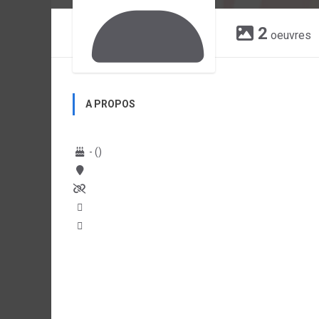
2
oeuvres
A PROPOS
- ()