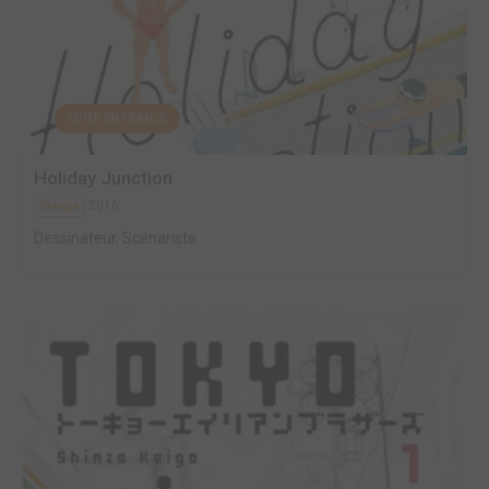
EDITÉ EN FRANCE
Holiday Junction
2016
Manga
Dessinateur, Scénariste