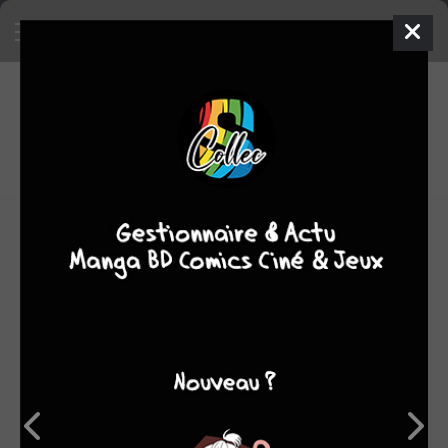
9
0
oeuvres
7,68
fans
moyenne oeuvres
Keigo Shinzô fait partie d’une jeune génération d’auteurs
de manga dont les œuvres font le pont entre le milieu des
« grands éditeurs » et celui des indépendants, conjuguant
un savoir-faire précoce avec une sensibilité artistique
aventureuse et ouverte sur le monde.
Né en 1987 à Ishikawa, il suit une formation artistique dès
le lycée avant d’entrer au département peinture de
l’université Zôkei de Tokyo. Il effectue ses premiers pas
de mangaka professionnel en 2008 avec le récit court
Nankin, qui obtient le prix Spirits des éditions Shôgakukan