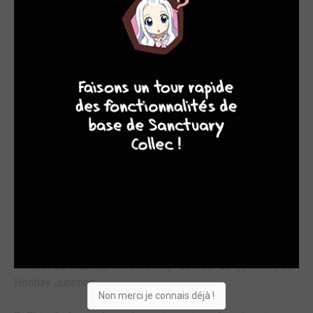
récompensant les jeunes talents. Inspiré par le travail de
Taiyo Matsumoto, c’est un proche de Inio Asano, autre
figure emblémarique de la nouvelle vague du manga
8
7
6
4
japonais.
Suivent deux one-shots, Moriyama-chû kyôshûjo (« L’Auto-
école Moriyama-chû », adapté au cinéma en 2016), dans
lequel un jeune homme apathique s’éveille aux autres
grâce aux marginaux qui fréquentent une auto-école non-
homologuée, et Bokura No Funkasai (« Le festival de
l’éruption »), où le réveil d’un volcan transforme une petite
ville de province en destination touristique à la mode.
Shinzô s’attelle ensuite à de plus longs récits, avec les
séries Midori No Hoshi (« La Planète verte ») et Tokyo
Alien Brothers. Il a par ailleurs publié deux recueils
d’histoires courtes, Taifû No Hi (« Le Jour du typhon ») et
Holiday Junction.
Non merci je connais déjà !