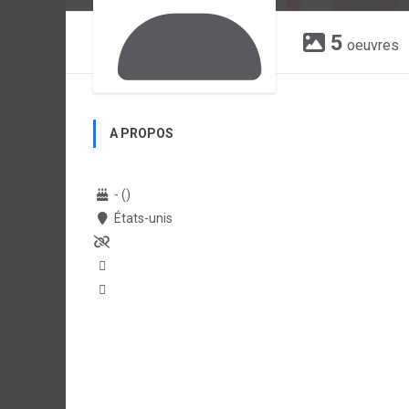
5
oeuvres
A PROPOS
- ()
États-unis