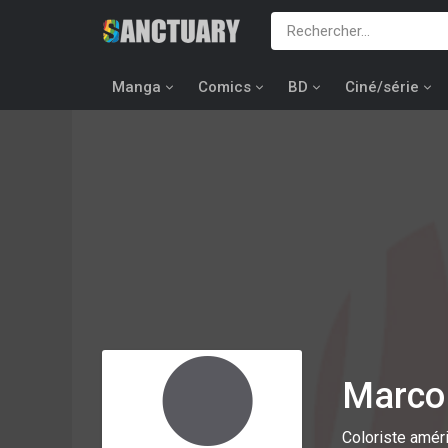
Manga
Comics
BD
Ciné/série
Marco
Coloriste amér