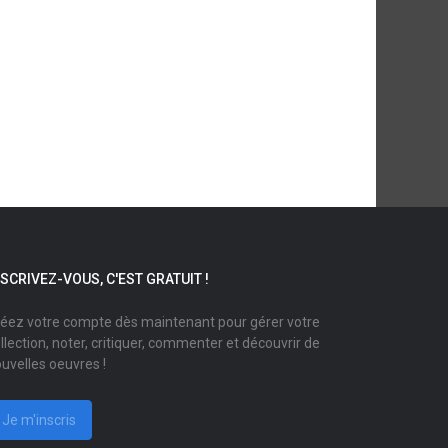
NSCRIVEZ-VOUS, C'EST GRATUIT !
éez votre compte dès maintenant pour gérer votre
llection, noter, critiquer, commenter et découvrir de
uvelles oeuvres !
Je m'inscris