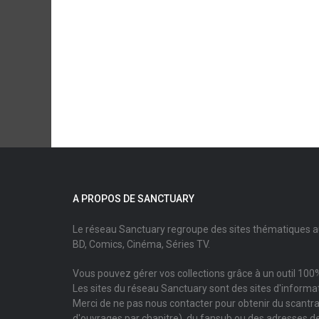
A PROPOS DE SANCTUARY
Le réseau Sanctuary regroupe des sites thématiques 
BD, Comics, Cinéma, Séries TV.
Vous pouvez gérer vos collections grâce à un outil 100%
Les sites du réseau Sanctuary sont des sites d'informati
Merci de ne pas nous contacter pour obtenir du scantr
d'ouvrages par chapitre), du fansub ou des adresses de