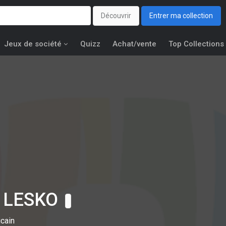
Découvrir
Entrer ma collection
Jeux de société
Quizz
Achat/vente
Top Collections
 LESKO
icain