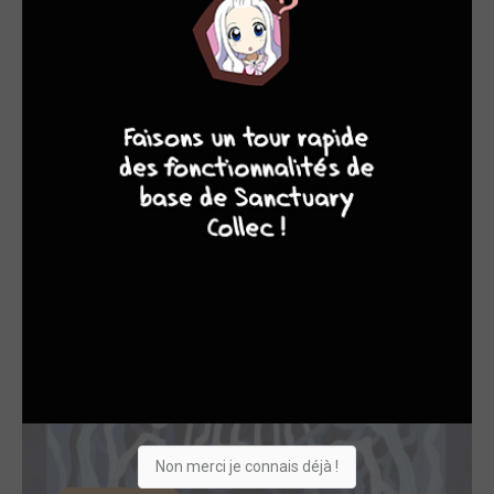
En 2018, elle sort chez Dupuis les deux premiers tomes
d'Aubépine, sa première série en collaboration avec Thom
9
8
9
8
Pico au scénario, ainsi que "La soutenable légèreté de
l'être" sur un scénario d'Éléonore Costes aux éditions
Delcourt.
OEUVRES AUXQUELLES KARENSAC A PARTICIPÉ
(6)
Non merci je connais déjà !