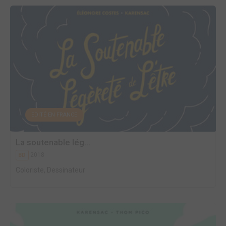
EDITÉ EN FRANCE
La soutenable lég...
2018
BD
Coloriste, Dessinateur