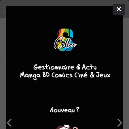
6
0
oeuvres
7,76
fans
moyenne oeuvres
Karensac est née en 1990 à Grenoble. Passionnée de
bandes dessinées depuis toujours, elle se tourne
néanmoins vers des études d'architecture et obtient son
diplôme en 2014. Elle continue cependant à exercer sa
passion, notamment avec son blog BD « Mais quel est ton
but » depuis 2013.
Le tournant s'amorce en 2015 lorsqu'elle remporte le
premier prix de la Révélation Blog à Angoulême. L'année
suivante, elle décide de quitter l'architecture afin de se
consacrer pleinement au dessin.