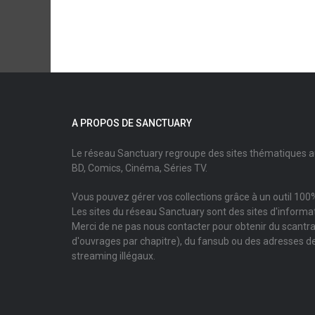
A PROPOS DE SANCTUARY
Le réseau Sanctuary regroupe des sites thématiques 
BD, Comics, Cinéma, Séries TV.
Vous pouvez gérer vos collections grâce à un outil 100%
Les sites du réseau Sanctuary sont des sites d'informati
Merci de ne pas nous contacter pour obtenir du scantr
d'ouvrages par chapitre), du fansub ou des adresses de
streaming illégaux.