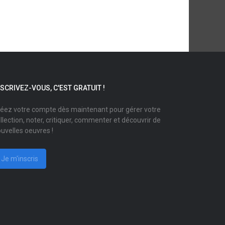
NSCRIVEZ-VOUS, C'EST GRATUIT !
éez votre compte dès maintenant pour gérer votre
llection, noter, critiquer, commenter et découvrir de
uvelles oeuvres !
Je m'inscris