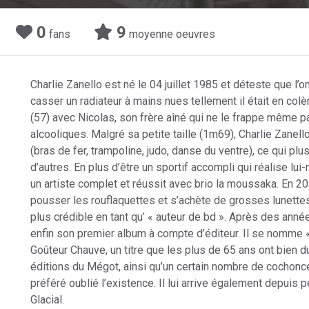
0
9
fans
moyenne oeuvres
Charlie Zanello est né le 04 juillet 1985 et déteste que l’on
casser un radiateur à mains nues tellement il était en col
(57) avec Nicolas, son frère aîné qui ne le frappe même 
alcooliques. Malgré sa petite taille (1m69), Charlie Zanell
(bras de fer, trampoline, judo, danse du ventre), ce qui plu
d’autres. En plus d’être un sportif accompli qui réalise l
un artiste complet et réussit avec brio la moussaka. En 201
pousser les rouflaquettes et s’achète de grosses lunettes
plus crédible en tant qu’ « auteur de bd ». Après des anné
enfin son premier album à compte d’éditeur. Il se nomme 
Goûteur Chauve, un titre que les plus de 65 ans ont bien d
éditions du Mégot, ainsi qu’un certain nombre de cochon
préféré oublié l’existence. Il lui arrive également depui
Glacial.