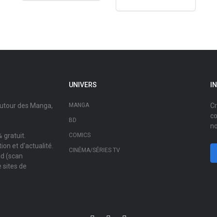
UNIVERS
I
autour des Manga,
MANGA
Cr
co
BD
no
 gratuit.
COMICS
on et d'actualité.
CINÉMA/SÉRIES TV
ad (scan
 sites de