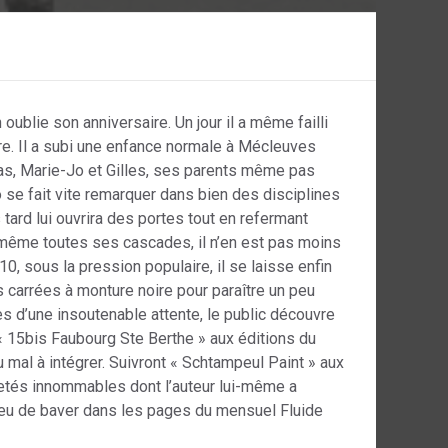
 oublie son anniversaire. Un jour il a même failli
ère. Il a subi une enfance normale à Mécleuves
pas, Marie-Jo et Gilles, ses parents même pas
o se fait vite remarquer dans bien des disciplines
s tard lui ouvrira des portes tout en refermant
ui-même toutes ses cascades, il n’en est pas moins
0, sous la pression populaire, il se laisse enfin
 carrées à monture noire pour paraître un peu
es d’une insoutenable attente, le public découvre
« 15bis Faubourg Ste Berthe » aux éditions du
u mal à intégrer. Suivront « Schtampeul Paint » aux
cetés innommables dont l’auteur lui-même a
s peu de baver dans les pages du mensuel Fluide