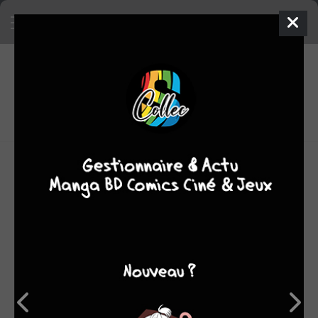
4
0
oeuvres
7,95
fans
moyenne oeuvres
OEUVRES AUXQUELLES YU SASUGA A PARTICIPÉ
(4)