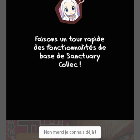
10
4
7
8
Terraformars Live
2016
Film
Créateur original
Non merci je connais déjà !
EDITÉ EN FRANCE