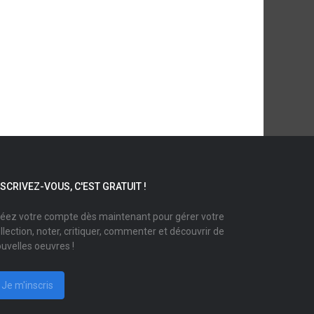
NSCRIVEZ-VOUS, C'EST GRATUIT !
éez votre compte dès maintenant pour gérer votre
llection, noter, critiquer, commenter et découvrir de
uvelles oeuvres !
Je m'inscris