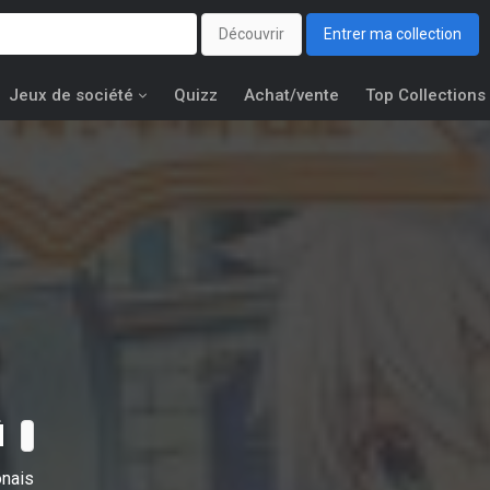
Découvrir
Entrer ma collection
Jeux de société
Quizz
Achat/vente
Top Collections
û
onais