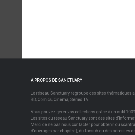
A PROPOS DE SANCTUARY
Le réseau Sanctuary regroupe des sites thématiques 
BD, Comics, Cinéma, Séries TV.
Vous pouvez gérer vos collections grâce à un outil 100%
Les sites du réseau Sanctuary sont des sites d'informati
Merci de ne pas nous contacter pour obtenir du scantr
d'ouvrages par chapitre), du fansub ou des adresses de