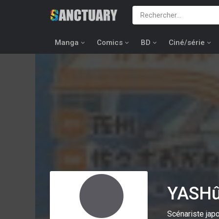
Manga
Comics
BD
Ciné/série
YASH
Scénariste jap