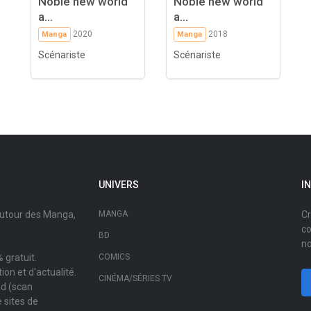
Noble new world
Noble new world
a...
a...
2020
2018
Manga
Manga
Scénariste
Scénariste
UNIVERS
I
autour des Manga,
MANGA
Cr
co
BD
no
 gratuit.
COMICS
on et d'actualité.
CINÉMA/SÉRIES TV
ad (scan
 sites de