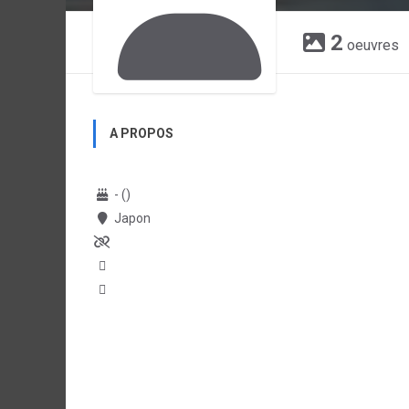
2
oeuvres
A PROPOS
- ()
Japon