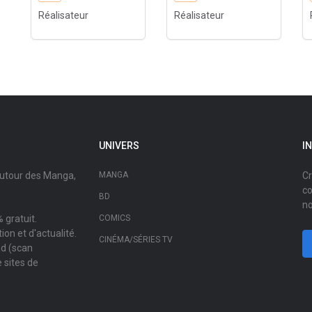
Réalisateur
Réalisateur
UNIVERS
I
autour des Manga,
MANGA
Cr
co
BD
no
 gratuit.
COMICS
on et d'actualité.
CINÉMA/SÉRIES TV
ad (scan
 sites de