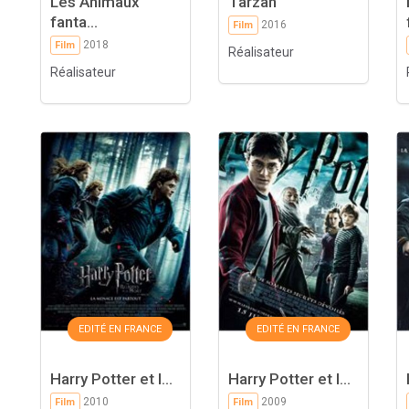
Les Animaux
Tarzan
fanta...
2016
Film
2018
Film
Réalisateur
Réalisateur
EDITÉ EN FRANCE
EDITÉ EN FRANCE
Harry Potter et l...
Harry Potter et l...
2010
2009
Film
Film