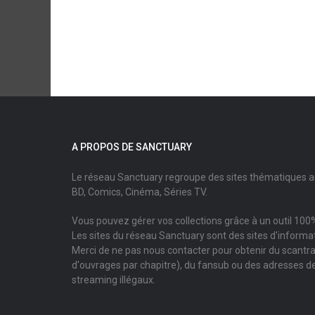
A PROPOS DE SANCTUARY
Le réseau Sanctuary regroupe des sites thématiques 
BD, Comics, Cinéma, Séries TV.
Vous pouvez gérer vos collections grâce à un outil 100%
Les sites du réseau Sanctuary sont des sites d'informati
Merci de ne pas nous contacter pour obtenir du scantr
d'ouvrages par chapitre), du fansub ou des adresses de
streaming illégaux.