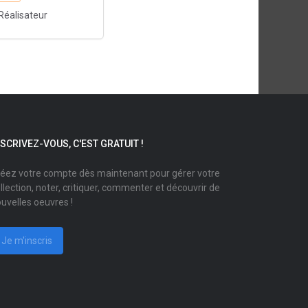
Réalisateur
NSCRIVEZ-VOUS, C'EST GRATUIT !
éez votre compte dès maintenant pour gérer votre
llection, noter, critiquer, commenter et découvrir de
uvelles oeuvres !
Je m'inscris