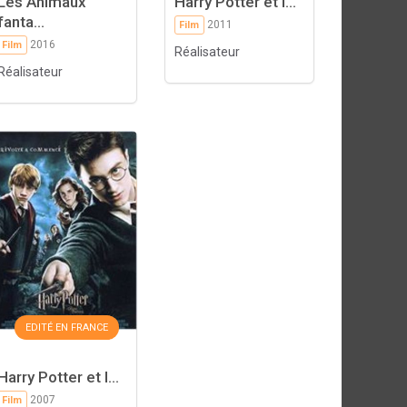
Les Animaux
Harry Potter et l...
fanta...
2011
Film
2016
Film
Réalisateur
Réalisateur
EDITÉ EN FRANCE
Harry Potter et l...
2007
Film