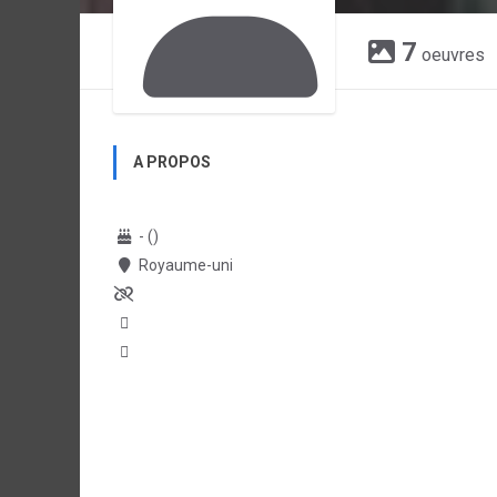
7
oeuvres
A PROPOS
- ()
Royaume-uni