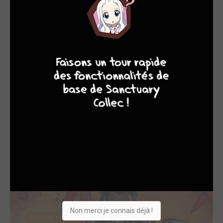
EDITÉ EN FRANCE
9
8
9
8
Avengers par Mackay
2026
Comics
Dessinateur
Non merci je connais déjà !
EDITÉ EN FRANCE