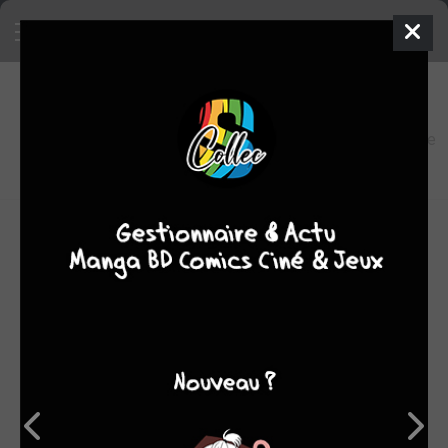
6
0
oeuvres
7,1
fans
moyenne
oeuvres
OEUVRES AUXQUELLES CARLOS FABIÁN VILLA A
PARTICIPÉ
(6)