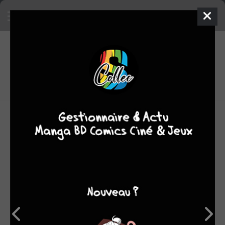
6
0
oeuvres
10
fans
moyenne
oeuvres
OEUVRES AUXQUELLES TEOH AKIHISA A
PARTICIPÉ
(6)