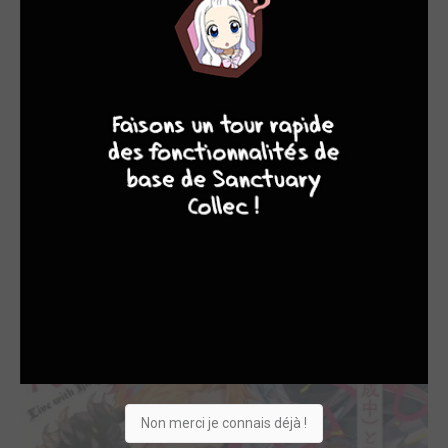
EDITÉ EN FRANCE
4
7
8
7
Ordonnance pour l...
2023
Manga
Dessinateur, Scénariste
Non merci je connais déjà !