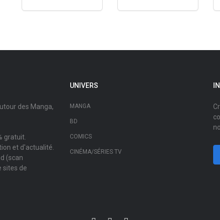
UNIVERS
I
autour des Manga,
MANGA
Cr
co
BD
no
 gratuit.
COMICS
on et d'actualité.
CINÉMA/SÉRIES TV
ad (scan
 sites de