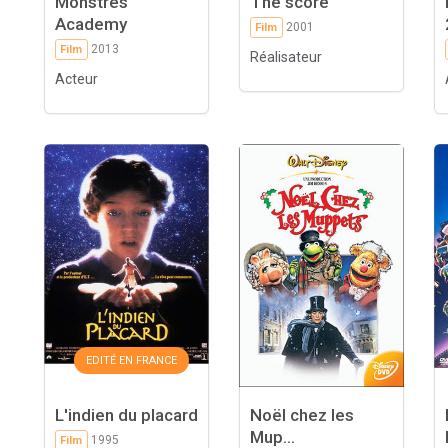
Monstres
The score
Academy
2001
Film
2013
Film
Réalisateur
Acteur
EDITÉ EN FRANCE
L'indien du placard
Noël chez les
Mup...
1995
Film