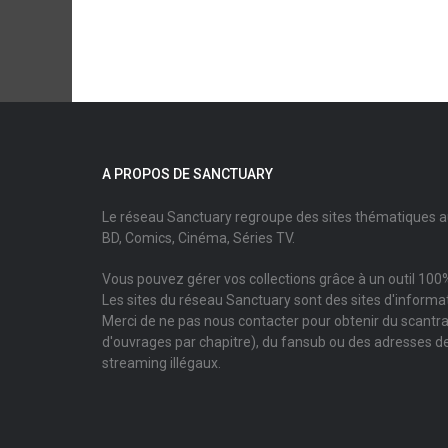
A PROPOS DE SANCTUARY
Le réseau Sanctuary regroupe des sites thématiques 
BD, Comics, Cinéma, Séries TV.
Vous pouvez gérer vos collections grâce à un outil 100%
Les sites du réseau Sanctuary sont des sites d'informati
Merci de ne pas nous contacter pour obtenir du scantr
d'ouvrages par chapitre), du fansub ou des adresses de
streaming illégaux.