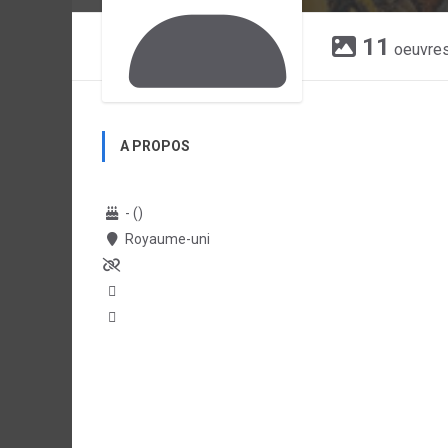
11
oeuvre
A PROPOS
- ()
Royaume-uni