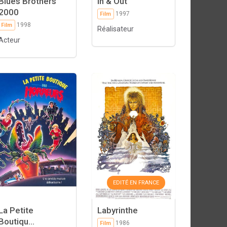
Blues Brothers
In & Out
2000
1997
Film
1998
Film
Réalisateur
Acteur
EDITÉ EN FRANCE
La Petite
Labyrinthe
Boutiqu...
1986
Film