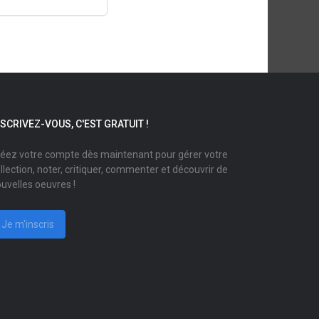
NSCRIVEZ-VOUS, C'EST GRATUIT !
éez votre compte dès maintenant pour gérer votre
llection, noter, critiquer, commenter et découvrir de
uvelles oeuvres !
Je m'inscris