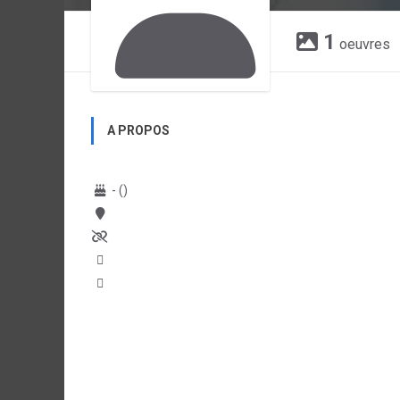
1
oeuvres
A PROPOS
- ()