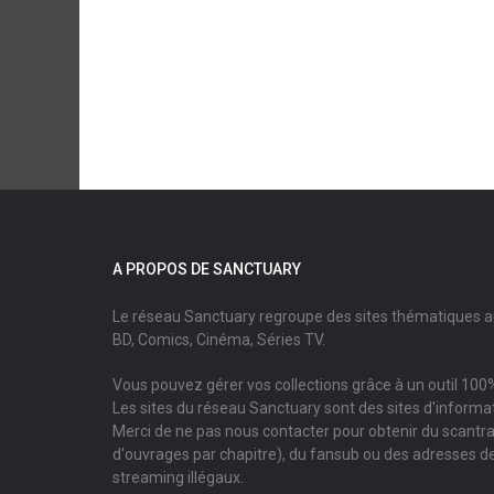
A PROPOS DE SANCTUARY
Le réseau Sanctuary regroupe des sites thématiques 
BD, Comics, Cinéma, Séries TV.
Vous pouvez gérer vos collections grâce à un outil 100%
Les sites du réseau Sanctuary sont des sites d'informati
Merci de ne pas nous contacter pour obtenir du scantr
d'ouvrages par chapitre), du fansub ou des adresses de
streaming illégaux.