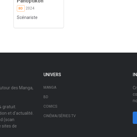
Panoptikon
2024
BD
Scénariste
UNIVERS
I
autour des Manga,
MANGA
Cr
co
BD
no
 gratuit.
COMICS
on et d'actualité.
CINÉMA/SÉRIES TV
ad (scan
 sites de