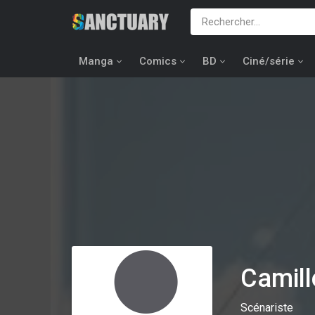
Manga
Comics
BD
Ciné/série
Camil
Scénariste