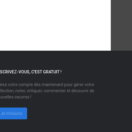
NSCRIVEZ-VOUS, C'EST GRATUIT !
éez votre compte dès maintenant pour gérer votre
llection, noter, critiquer, commenter et découvrir de
uvelles oeuvres !
Je m'inscris