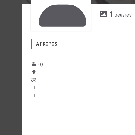
1
oeuvres
A PROPOS
- ()