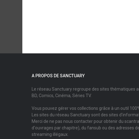
A PROPOS DE SANCTUARY
Le réseau Sanctuary regroupe des sites thématiques 
BD, Comics, Cinéma, Séries TV.
Vous pouvez gérer vos collections grâce à un outil 100%
Les sites du réseau Sanctuary sont des sites d'informati
Merci de ne pas nous contacter pour obtenir du scantr
d'ouvrages par chapitre), du fansub ou des adresses de
streaming illégaux.