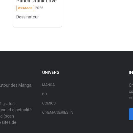
Punch Drunk Love
2026
Webtoon
Dessinateur
UNIVERS
I
autour des Manga,
MANGA
Cr
co
BD
no
 gratuit.
COMICS
on et d'actualité.
CINÉMA/SÉRIES TV
ad (scan
 sites de