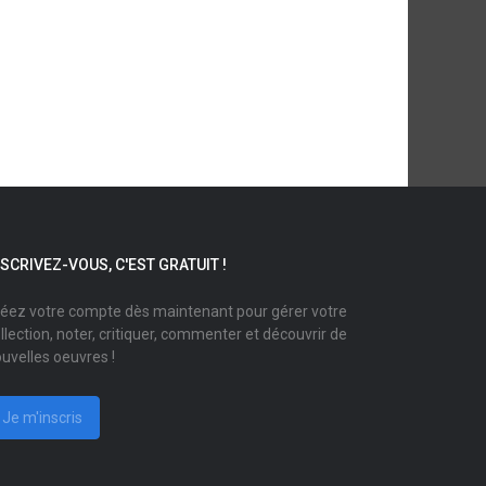
NSCRIVEZ-VOUS, C'EST GRATUIT !
éez votre compte dès maintenant pour gérer votre
llection, noter, critiquer, commenter et découvrir de
uvelles oeuvres !
Je m'inscris