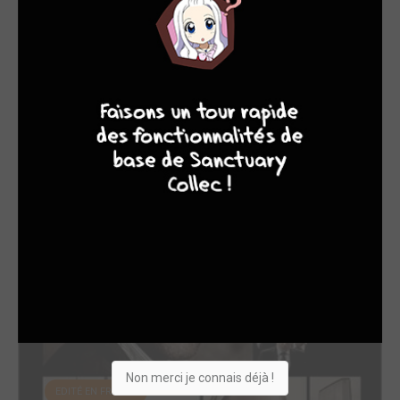
4
7
8
7
The Messengers
2015
Série TV
Acteur
Non merci je connais déjà !
EDITÉ EN FRANCE