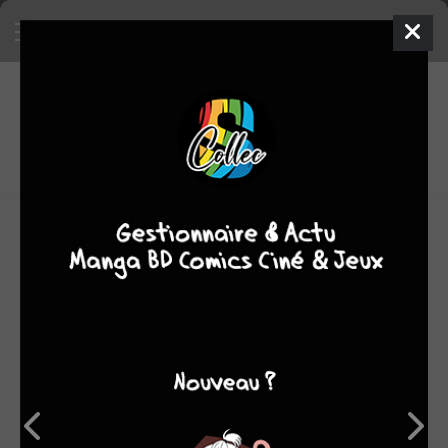
3
0
oeuvres
7,05
fans
moyenne oeuvres
OEUVRES AUXQUELLES VICTOR SLEZAK A
PARTICIPÉ
(3)