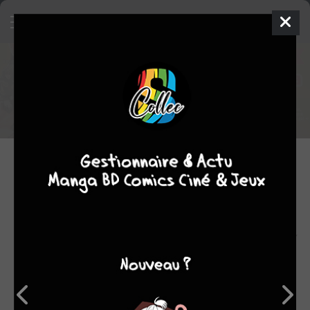
Un concours manga Kodansha /
Medibang
Gagnez une publication au Japon !
20.10.2016 14:57 par
Skeet
Evènement
1899
lectures
L'éditeur de Webmanga MediBang en partenariat avec la
Kodansha
organisent un concours qui vous permettra peut-
être d'être publié
sur l’application manga du
Weekly
Shonen
Magazine
.