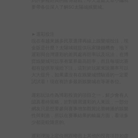
到許多種經典的賭博遊戲，今天這篇文章小編就
要帶各位深入了解SC太陽城娛樂城。
►運彩投注
現在有越來越多民眾選擇再線上娛樂場投注，現
金版是什麼？太陽城就提供玩家賺錢機會，地下
運彩與台灣運彩的差異處再賠率以及玩法，在博
弈娛樂城可以享有業界最高賠率，而且每場比賽
都有提供單場給下注，這對於玩家來說勝率可以
大大提升，如果還沒有在娛樂城體驗過的一定要
試試看！現在有許多最新娛樂城在等著各位。
運彩玩法作為博彩投資的項目之一，鮮少會有人
認真看待策略，於對購買運彩的人來說，一部分
網友只是想要參與賽事增加觀賞比賽轉播的娛樂
性與刺激，所以在賽事結果的輸贏方面，看法多
少都是較隨意的。
運彩理論上定位就跟檯面上其他的投資項目如虛