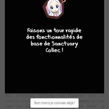
4
7
8
7
Votre manga devra être une histoire complète de 50 pages
maximum. et le sens de lecture est libre.
Vous avez jusqu'au 12 janvier 2017 pour leur faire parvenir
votre création. Vous trouverez toutes les informations
nécessaires ici
:
https://medibang.com/contest/shonenmagazine/
Pour information, MediBang avait également lancé un
concours similaire en partenariat avec la
Shueisha
qui avait
Non merci je connais déjà !
attiré plus de 900 participants du monde entier... le