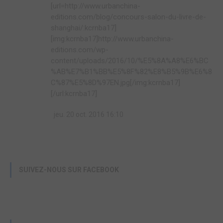
[url=http://www.urbanchina-
editions.com/blog/concours-salon-du-livre-de-
shanghai/:kcrnba17]
[img:kcrnba17]http://www.urbanchina-
editions.com/wp-
content/uploads/2016/10/%E5%8A%A8%E6%BC
%AB%E7%B1%BB%E5%8F%82%E8%B5%9B%E6%8
C%87%E5%8D%97EN.jpg[/img:kcrnba17]
[/url:kcrnba17]
jeu. 20 oct. 2016 16:10
SUIVEZ-NOUS SUR FACEBOOK