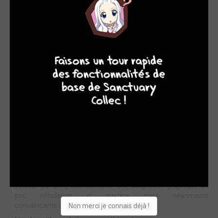
9
7
6
6
Acheter
22.9€
Le sympathisant
STAFF
par MassLunar
mar. 31 mars 2026
0 commentaire
Adepte des adaptations bd de fameux romans, et
majoritairement de romans policiers, les éditions Philéas
signe ici l'adaptation d'un fameux roman d'espionnage, Le
Sympathisant, de Vieth Thanh Nguyen avec Antoine Ozanam
en tant que scénariste et Jai Baek au dessin secondé à la
couleur par Greg Guilhaumond. Une adaptation graphique un
peu nébuleuse et austère mais néanmoins
convaincante.Premier roma...
Non merci je connais déjà !