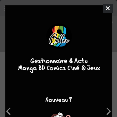
Les critiques BD du staff - semaine
du 30/03/2026 au 06/04/2026
Voici un rappel des critiques des BD lues par le staff cette
semaine.
06.04.2026 10:00 par
Skeet
Manga
1572 lectures
Coups de coeur
Nouvelles séries
recommandées par le staff
7