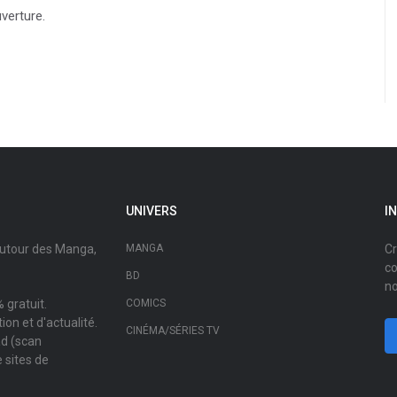
verture.
UNIVERS
I
autour des Manga,
MANGA
Cr
co
BD
no
 gratuit.
COMICS
on et d'actualité.
CINÉMA/SÉRIES TV
ad (scan
 sites de