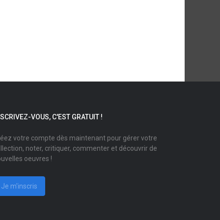
NSCRIVEZ-VOUS, C'EST GRATUIT !
éez votre compte dès maintenant pour gérer votre
llection, noter, critiquer, commenter et découvrir de
uvelles oeuvres !
Je m'inscris