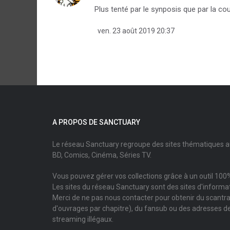
Plus tenté par le synposis que par la cou
ven. 23 août 2019 20:37
A PROPOS DE SANCTUARY
Le réseau Sanctuary regroupe des sites thématiques 
BD, Comics, Cinéma, Séries TV.
Vous pouvez gérer vos collections grâce à un outil 100%
Les sites du réseau Sanctuary sont des sites d'informati
Merci de ne pas nous contacter pour obtenir du scantr
d'ouvrages par chapitre), du fansub ou des adresses de
streaming illégaux.