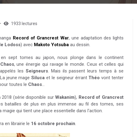
1933 lectures
 manga
Record of Grancrest War
, une adaptation des lights
de Lodoss
) avec
Makoto Yotsuba
au dessin.
é en sept tomes au japon, nous plonge dans le continent
u
Chaos
, une énergie qui ravage le monde. Ceux et celles qui
appelés les
Seigneurs
. Mais ils passent leurs temps à se
s. La jeune mage
Siluca
et le seigneur érrant
Théo
vont tenter
pour toutes le
Chaos
...
 2018 (série disponible sur
Wakanim
),
Record of Grancrest
s batailles de plus en plus immense au fil des tomes, ses
a magie qui tient une place essentielle dans l'action.
ra en librairie le
16 octobre prochain
.