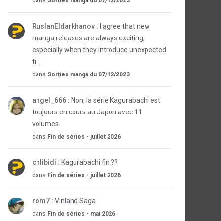
dans
Sorties manga du 07/12/2023
RuslanEldarkhanov :
I agree that new
manga releases are always exciting,
especially when they introduce unexpected
ti...
dans
Sorties manga du 07/12/2023
angel_666 :
Non, la série Kagurabachi est
toujours en cours au Japon avec 11
volumes.
dans
Fin de séries - juillet 2026
chlibidi :
Kagurabachi fini??
dans
Fin de séries - juillet 2026
rom7 :
Vinland Saga
dans
Fin de séries - mai 2026