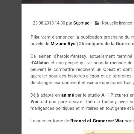
23.08.2019 14:30 par
Supmad
Nouvelle licence
Pika
vient d'annoncer la publication prochaine du
novels de
Mizuno Ryo
(
Chroniques de la Guerre 
Ce seinen d'héroic-fantasy, actuellement termin
d'
Atlatan
et son peuple qui vit sous la menace d
peuvent le combattre recoivent un
Crest
et sont 
quereller pour des histoires d'égos et de territoire
de changer leur continent et vaincre une bonne fois 
Déjà adapté en
animé
par le studio
A-1 Pictures
en
War
est une pure oeuvre d'héroic-fantasy avec se
manigances politiques et militaires en tout genre et l
Le premier tome de
Record of Grancrest War
sorti