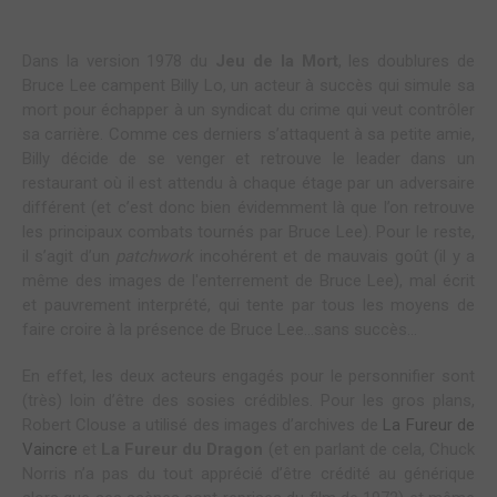
Dans la version 1978 du
Jeu de la Mort
, les doublures de
Bruce Lee campent Billy Lo, un acteur à succès qui simule sa
mort pour échapper à un syndicat du crime qui veut contrôler
sa carrière. Comme ces derniers s’attaquent à sa petite amie,
Billy décide de se venger et retrouve le leader dans un
restaurant où il est attendu à chaque étage par un adversaire
différent (et c’est donc bien évidemment là que l’on retrouve
les principaux combats tournés par Bruce Lee). Pour le reste,
il s’agit d’un
patchwork
incohérent et de mauvais goût (il y a
même des images de l'enterrement de Bruce Lee), mal écrit
et pauvrement interprété, qui tente par tous les moyens de
faire croire à la présence de Bruce Lee…sans succès…
En effet, les deux acteurs engagés pour le personnifier sont
(très) loin d’être des sosies crédibles. Pour les gros plans,
Robert Clouse a utilisé des images d’archives de
La Fureur de
Vaincre
et
La Fureur du Dragon
(et en parlant de cela, Chuck
Norris n’a pas du tout apprécié d’être crédité au générique