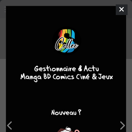
Retour vers le passé : Le Jeu de la
Mort (1978)
17.11.2024 13:52 par
Le Doc
Article
2640 lectures