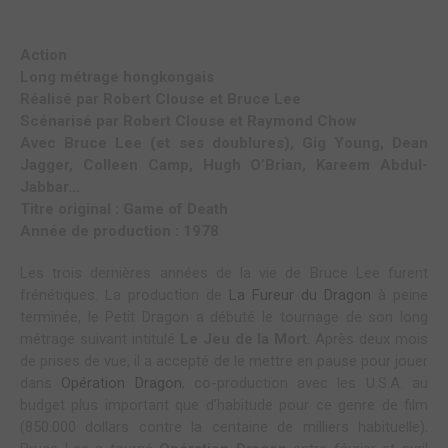
Action
Long métrage hongkongais
Réalisé par Robert Clouse et Bruce Lee
Scénarisé par Robert Clouse et Raymond Chow
Avec Bruce Lee (et ses doublures), Gig Young, Dean
Jagger, Colleen Camp, Hugh O’Brian, Kareem Abdul-
Jabbar…
Titre original : Game of Death
Année de production : 1978
Les trois dernières années de la vie de Bruce Lee furent
frénétiques. La production de
La Fureur du Dragon
à peine
terminée, le Petit Dragon a débuté le tournage de son long
métrage suivant intitulé
Le Jeu de la Mort
. Après deux mois
de prises de vue, il a accepté de le mettre en pause pour jouer
dans
Opération Dragon
, co-production avec les U.S.A. au
budget plus important que d’habitude pour ce genre de film
(850.000 dollars contre la centaine de milliers habituelle).