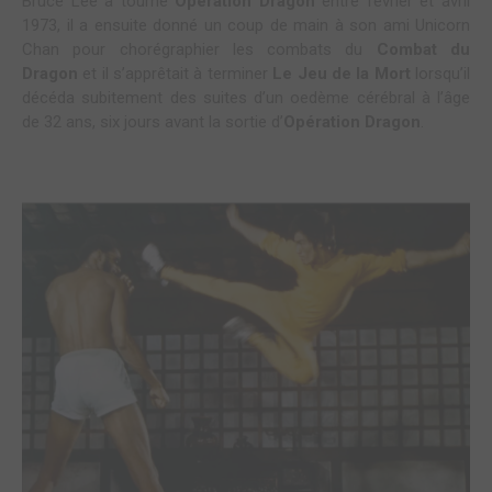
Bruce Lee a tourné
Opération Dragon
entre février et avril
1973, il a ensuite donné un coup de main à son ami Unicorn
Chan pour chorégraphier les combats du
Combat du
Dragon
et il s’apprêtait à terminer
Le Jeu de la Mort
lorsqu’il
décéda subitement des suites d’un oedème cérébral à l’âge
de 32 ans, six jours avant la sortie d’
Opération Dragon
.