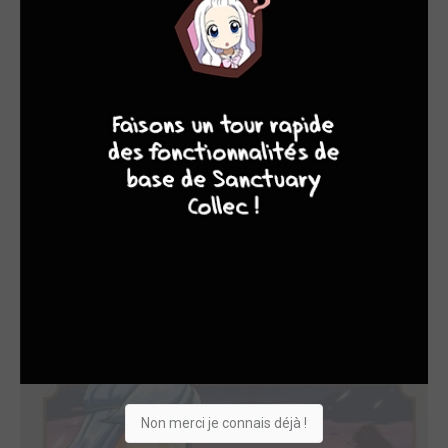
7
8
8
10
Non merci je connais déjà !