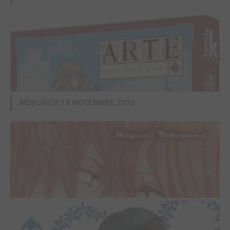
Acheter
7,95€
Helck 12
DOKI-DOKI
/ COLLECTOR MOMIE
Manga
MERCREDI 19 NOVEMBRE 2025
La Forêt magique de Hoshigahara 5
RUE DE SÈVRES
/ SIMPLE
Manga
Acheter
9,90€
La belle et la racaille 3