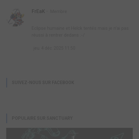
Baki the Grappler 3
FrEaK
Membre
MEIAN
/ COFFRET COLLECTOR
Manga
Eclipse humaine et Helck tentés mais je n'ai pas
réussi à rentrer dedans :-/
Acheter
99,95€
New Grappler Baki 2
jeu. 4 déc. 2025 11:50
MEIAN
/ COFFRET COLLECTOR
Manga
Acheter
99,95€
SUIVEZ-NOUS SUR FACEBOOK
POPULAIRE SUR SANCTUARY