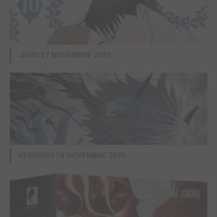
AKATA
/ SIMPLE
Manga
Acheter
8,05€
JEUDI 27 NOVEMBRE 2025
Arte 21
KOMIKKU EDITIONS
/ SIMPLE
Manga
VENDREDI 28 NOVEMBRE 2025
Acheter
7,99€
Girls ! Girls! Girls ! 5