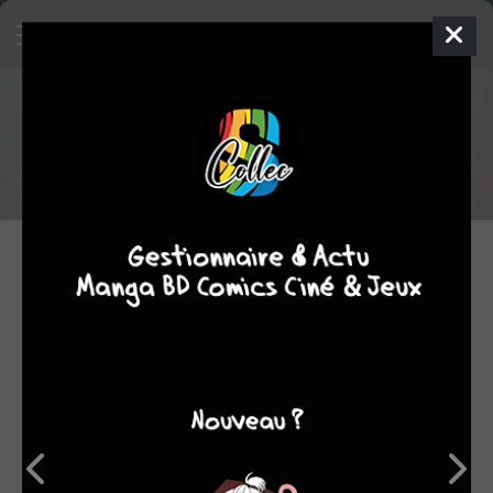
Fin de séries - novembre 2025
Voici la liste des séries manga, manwha, manhua, anime qui se
sont terminées en novembre 2025
28.11.2025 08:00 par
Neginator
Manga
6023
lectures
MERCREDI 5 NOVEMBRE 2025